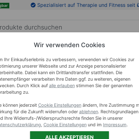
en
Zu den Produktbildern springen
Spezialisiert auf Therapie und Fitness seit
gbar
Wir verwenden Cookies
RICHTUNG
LEHRMITTEL
WELLNESS
MARKEN
 Ihr Einkaufserlebnis zu verbessern, verwenden wir Cookies zur
timierung unserer Webseite und zur Anzeige personalisierter
rbeinhalte. Dabei kann ein Drittlandtransfer stattfinden. Die
Fluid Rü
tenempfänger verarbeiten Ihre Daten ggf. zu weiteren, eigenen
ecken. Durch Klick auf
alle erlauben
stimmen Sie der genannten
rarbeitung zu.
Art-Nr. 30022
e können jederzeit
Cookie Einstellungen
ändern, Ihre Zustimmung m
rkung für die Zukunft widerrufen oder
ablehnen
. Rechtsgrundlagen
139,0
d Ihre Widerrufs-/Widerspruchsrechte finden Sie in unserer
tenschutzerklärung
,
Cookie Einstellungen
und im
Impressum
.
ALLE AKZEPTIEREN
Stück