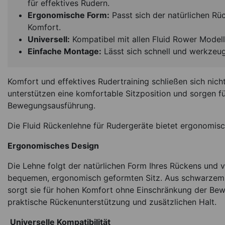
für effektives Rudern.
Ergonomische Form:
Passt sich der natürlichen R
Komfort.
Universell:
Kompatibel mit allen Fluid Rower Modell
Einfache Montage:
Lässt sich schnell und werkzeu
Fluid Antirutsc
Komfort und effektives Rudertraining schließen sich nich
Schutzmatte, LxB 
unterstützen eine komfortable Sitzposition und sorgen f
cm
Bewegungsausführung.
*
69,00
€
Die Fluid Rückenlehne für Rudergeräte bietet ergonomisch
Sofort lieferbar
Ar
Ergonomisches Design
Die Lehne folgt der natürlichen Form Ihres Rückens und 
bequemen, ergonomisch geformten Sitz. Aus schwarzem
sorgt sie für hohen Komfort ohne Einschränkung der Bewe
praktische Rückenunterstützung und zusätzlichen Halt.
Universelle Kompatibilität