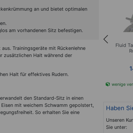
ückenkrümmung an und bietet optimalen
en.
glos am vorhandenen Sitz befestigen.
h-
Fluid Tablethalterung für
Fluid T
t aus. Trainingsgeräte mit Rückenlehne
225x90
Apollo Pro
R
ür zusätzlichen Halt während der
*
139,00
€
1
en Halt für effektives Rudern.
t-Nr. 30024
wenige verfügbar
Art-Nr. 30020
wenige ver
verwandelt den Standard-Sitz in einen
 Eisen mit weichem Schwamm gepolstert,
Haben Si
gungsfreiheit. So erhalten Sie eine
Unseren Kun
Sie unter: