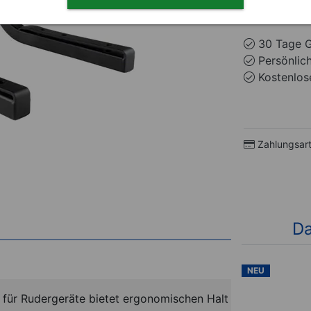
wenige ve
30 Tage G
Persönlic
Kostenlose
Zahlungsar
Da
NEU
NEU
 für Rudergeräte bietet ergonomischen Halt