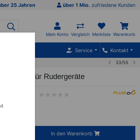
über 25 Jahren
über 1 Mio.
zufriedene Kunden
Mein Konto
Vergleich
Merkliste
Warenkorb
SALE %
Service
Kontakt
33/55
ckenlehne für Rudergeräte
it
0
€
inkl. MwSt.
+
In den Warenkorb
-