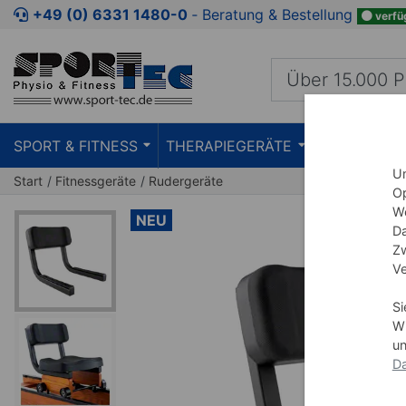
Zum Kaufbereich springen
Zur Produktbeschreibung spring
+49 (0) 6331 1480-0
‐ Beratung & Bestellung
verfü
SPORT & FITNESS
THERAPIEGERÄTE
PRAXISEIN
Um
Start
Fitnessgeräte
Rudergeräte
Op
We
NEU
Da
Zw
Ve
Si
Wi
un
Da