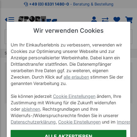
+49 (0) 6331 1480-0
‐ Beratung & Bestellung
Wir verwenden Cookies
Um Ihr Einkaufserlebnis zu verbessern, verwenden wir
Cookies zur Optimierung unserer Webseite und zur
Start
Therapieliegen
Anzeige personalisierter Werbeinhalte. Dabei kann ein
Drittlandtransfer stattfinden. Die Datenempfänger
Therapieliegen
verarbeiten Ihre Daten ggf. zu weiteren, eigenen
Zwecken. Durch Klick auf
alle erlauben
stimmen Sie der
genannten Verarbeitung zu.
Die passende Therapieliege für Ihre
Anforderungen
Sie können jederzeit
Cookie Einstellungen
ändern, Ihre
Zustimmung mit Wirkung für die Zukunft widerrufen
oder
ablehnen
. Rechtsgrundlagen und Ihre
Widerrufs-/Widerspruchsrechte finden Sie in unserer
Datenschutzerklärung
,
Cookie Einstellungen
und im
Impress
ALLE AKZEPTIEREN