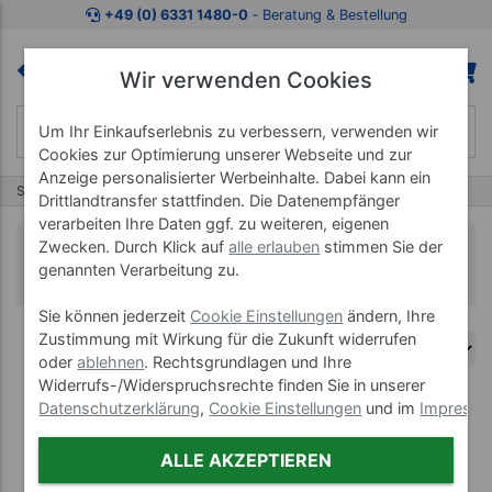
+49 (0) 6331 1480-0
‐ Beratung & Bestellung
Wir verwenden Cookies
Um Ihr Einkaufserlebnis zu verbessern, verwenden wir
Cookies zur Optimierung unserer Webseite und zur
Anzeige personalisierter Werbeinhalte. Dabei kann ein
Start
Trimilin
Trimilin Ersatz Gummikabel
Drittlandtransfer stattfinden. Die Datenempfänger
verarbeiten Ihre Daten ggf. zu weiteren, eigenen
Zwecken. Durch Klick auf
alle erlauben
stimmen Sie der
Trimilin Ersatz Gummikabel
genannten Verarbeitung zu.
Sie können jederzeit
Cookie Einstellungen
ändern, Ihre
Zustimmung mit Wirkung für die Zukunft widerrufen
oder
ablehnen
. Rechtsgrundlagen und Ihre
Widerrufs-/Widerspruchsrechte finden Sie in unserer
Datenschutzerklärung
,
Cookie Einstellungen
und im
Impress
(1)
ALLE AKZEPTIEREN