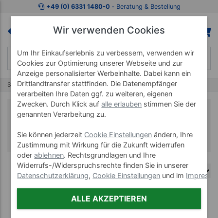
+49 (0) 6331 1480-0
‐ Beratung & Bestellung
Wir verwenden Cookies
Um Ihr Einkaufserlebnis zu verbessern, verwenden wir
Cookies zur Optimierung unserer Webseite und zur
Anzeige personalisierter Werbeinhalte. Dabei kann ein
Drittlandtransfer stattfinden. Die Datenempfänger
Start
Fitnessgeräte Zubehör
Horizon- & Vision Fitness Software
verarbeiten Ihre Daten ggf. zu weiteren, eigenen
Zwecken. Durch Klick auf
alle erlauben
stimmen Sie der
Horizon- & Vision Fitness
genannten Verarbeitung zu.
Software
Sie können jederzeit
Cookie Einstellungen
ändern, Ihre
Zustimmung mit Wirkung für die Zukunft widerrufen
oder
ablehnen
. Rechtsgrundlagen und Ihre
Widerrufs-/Widerspruchsrechte finden Sie in unserer
Datenschutzerklärung
,
Cookie Einstellungen
und im
Impress
ALLE AKZEPTIEREN