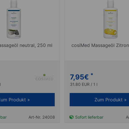
ssageöl neutral, 250 ml
cosiMed Massageöl Zitron
*
7,95
€
l
31.80 EUR / 1 l
Zum Produkt »
Zum Produkt »
rbar
Art-Nr. 24008
Sofort lieferbar
A