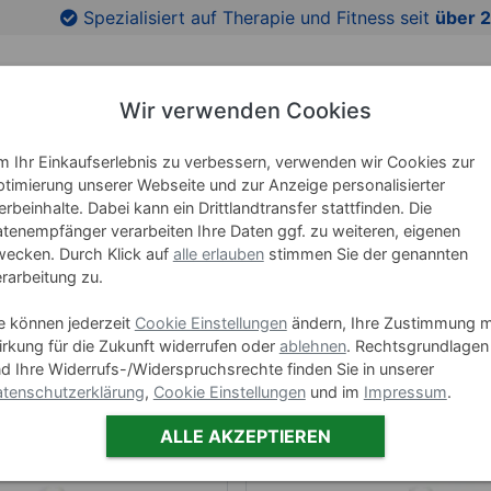
Spezialisiert auf Therapie und Fitness seit
über 2
Wir verwenden Cookies
 Ihr Einkaufserlebnis zu verbessern, verwenden wir Cookies zur
RICHTUNG
LEHRMITTEL
WELLNESS
MARKEN
timierung unserer Webseite und zur Anzeige personalisierter
rbeinhalte. Dabei kann ein Drittlandtransfer stattfinden. Die
tenempfänger verarbeiten Ihre Daten ggf. zu weiteren, eigenen
ecken. Durch Klick auf
alle erlauben
stimmen Sie der genannten
rarbeitung zu.
cosiMed Massagebäder
e können jederzeit
Cookie Einstellungen
ändern, Ihre Zustimmung m
rkung für die Zukunft widerrufen oder
ablehnen
. Rechtsgrundlagen
d Ihre Widerrufs-/Widerspruchsrechte finden Sie in unserer
tenschutzerklärung
,
Cookie Einstellungen
und im
Impressum
.
ALLE AKZEPTIEREN
(8)