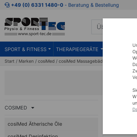
+49 (0) 6331 1480-0
‐ Beratung & Bestellung
Um
SPORT & FITNESS
THERAPIEGERÄTE
PRAXISEIN
Op
We
Start
Marken
cosiMed
cosiMed Massagebäder
Da
Zw
Ve
Si
Wi
un
COSIMED
Da
cosiMed Ätherische Öle
cosiMed Desinfektion