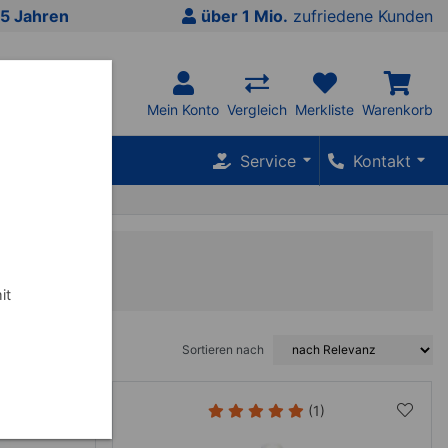
5 Jahren
über 1 Mio.
zufriedene Kunden
Mein Konto
Vergleich
Merkliste
Warenkorb
SALE %
Service
Kontakt
it
Sortieren nach
(1)