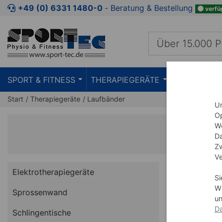
+49 (0) 6331 1480-0
‐ Beratung & Bestellung
verfü
SPORT & FITNESS
THERAPIEGERÄTE
PRAXISEIN
Start
Therapiegeräte
Laufbänder
Um
Op
We
Da
Zw
Ve
Elektrotherapiegeräte
Si
Wi
Sprossenwand
un
Da
Schlingentische