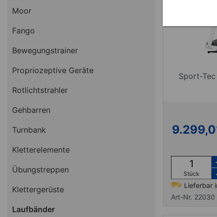
Moor
Fango
Bewegungstrainer
Propriozeptive Geräte
Sport-Tec
Rotlichtstrahler
Gehbarren
9.299,0
Turnbank
Kletterelemente
Übungstreppen
Stück
Lieferbar 
Klettergerüste
Art-Nr. 22030
Laufbänder