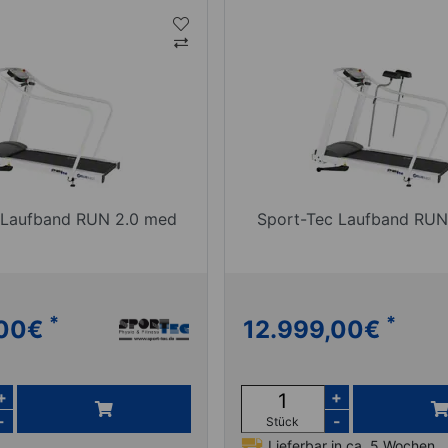
 Laufband RUN 2.0 med
Sport-Tec Laufband RUN
*
*
00
€
12.999,00
€
+
+
-
-
Stück
Lieferbar in ca. 5 Wochen