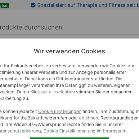
Spezialisiert auf Therapie und Fitness seit
gbar
RICHTUNG
LEHRMITTEL
WELLNESS
MARKEN
Wir verwenden Cookies
 Ihr Einkaufserlebnis zu verbessern, verwenden wir Cookies zur
timierung unserer Webseite und zur Anzeige personalisierter
rbeinhalte. Dabei kann ein Drittlandtransfer stattfinden. Die
Laufbänder
tenempfänger verarbeiten Ihre Daten ggf. zu weiteren, eigenen
ecken. Durch Klick auf
alle erlauben
stimmen Sie der genannten
rarbeitung zu.
e können jederzeit
Cookie Einstellungen
ändern, Ihre Zustimmung m
rkung für die Zukunft widerrufen oder
ablehnen
. Rechtsgrundlagen
d Ihre Widerrufs-/Widerspruchsrechte finden Sie in unserer
tenschutzerklärung
,
Cookie Einstellungen
und im
Impressum
.