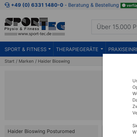
+49 (0) 6331 1480-0
‐ Beratung & Bestellung
verfü
SPORT & FITNESS
THERAPIEGERÄTE
PRAXISEIN
Start
Marken
Haider Bioswing
Um
Op
We
Da
Zw
Ve
Si
Haider Bioswing Posturomed
Wi
%