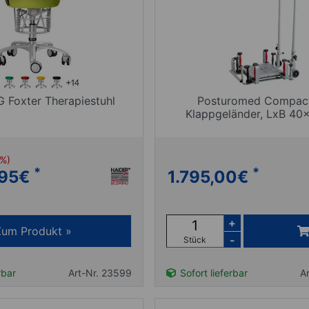
 Foxter Therapiestuhl
Posturomed Compact
Klappgeländer, LxB 40
 %)
*
*
95
€
1.795,00
€
+
Zum Produkt »
-
Stück
rbar
Art-Nr. 23599
Sofort lieferbar
A