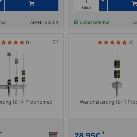
+
+
-
-
Stück
rbar
Art-Nr. 23504
Sofort lieferbar
A
(1)
(2)
rung für 4 Propriomed
Wandhalterung für 1 Pr
*
*
28,95
€