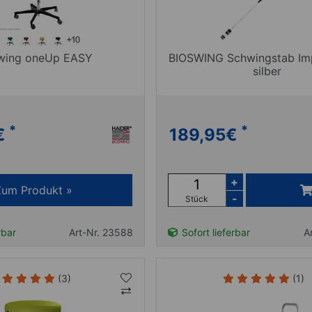
wing oneUp EASY
BIOSWING Schwingstab Im
silber
*
*
€
189,95
€
+
Zum Produkt »
-
Stück
rbar
Art-Nr. 23588
Sofort lieferbar
A
(3)
(1)