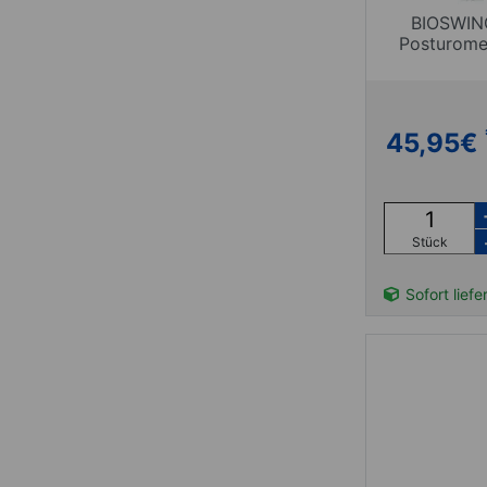
BIOSWING
Posturome
45,95
€
Stück
Sofort liefe