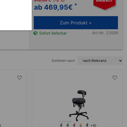
518,99
€
(-9 %)
*
ab 469,95
€
ische
pendelnden
Zum Produkt »
tzwerk
Art-Nr. 23599
Sofort lieferbar
Sortieren nach