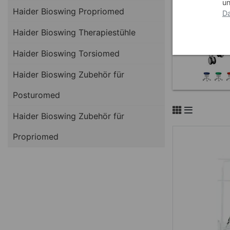
un
Haider Bioswing Propriomed
Da
Haider Bioswing Therapiestühle
Haider Bioswing Torsiomed
Haider Bioswing Zubehör für
Posturomed
Haider Bioswing Zubehör für
Propriomed