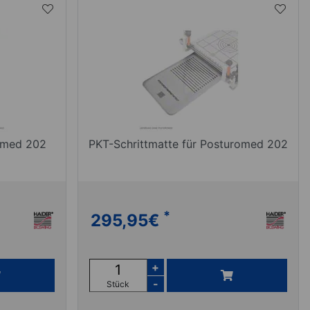
omed 202
PKT-Schrittmatte für Posturomed 202
*
295,95
€
+
-
Stück