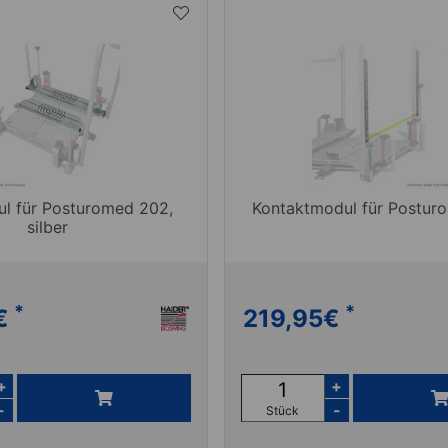
l für Posturomed 202,
Kontaktmodul für Postur
silber
*
*
€
219,95
€
+
+
-
-
Stück