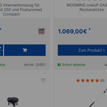
 Interventionszug für
BIOSWING oneUP EAS
d 202 und Posturomed
Rückenstütze
Compact
*
*
1.069,00
€
+
Zum Produkt »
-
rbar
Art-Nr. 23501
Sofort lieferbar
A
(9)