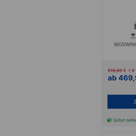
BIOSWING
518,99
€
(-9
ab 469,
Sofort liefe