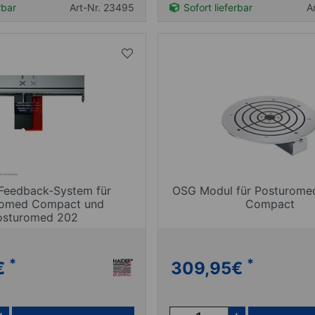
rbar
Art-Nr. 23495
Sofort lieferbar
A
Feedback-System für
OSG Modul für Posturome
romed Compact und
Compact
osturomed 202
*
*
€
309,95
€