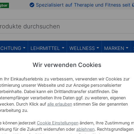
Spezialisiert auf Therapie und Fitness seit
gbar
RICHTUNG
LEHRMITTEL
WELLNESS
MARKEN
Wir verwenden Cookies
 Ihr Einkaufserlebnis zu verbessern, verwenden wir Cookies zur
timierung unserer Webseite und zur Anzeige personalisierter
Haider Bioswin
rbeinhalte. Dabei kann ein Drittlandtransfer stattfinden. Die
tenempfänger verarbeiten Ihre Daten ggf. zu weiteren, eigenen
ecken. Durch Klick auf
alle erlauben
stimmen Sie der genannten
rarbeitung zu.
e können jederzeit
Cookie Einstellungen
ändern, Ihre Zustimmung m
rkung für die Zukunft widerrufen oder
ablehnen
. Rechtsgrundlagen
BIOSWING Foxter Therapiestuhl
(3)