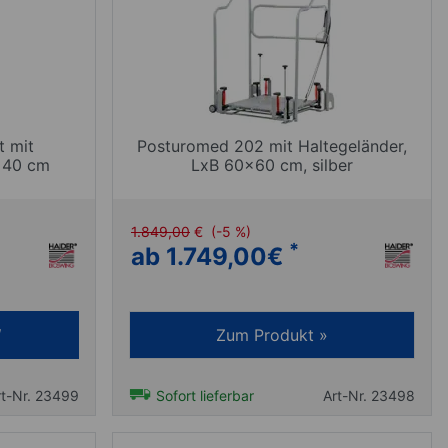
 mit
Posturomed 202 mit Haltegeländer,
x40 cm
LxB 60x60 cm, silber
1.849,00
€
(-5 %)
*
ab 1.749,00
€
Zum Produkt »
rt-Nr. 23499
Sofort lieferbar
Art-Nr. 23498