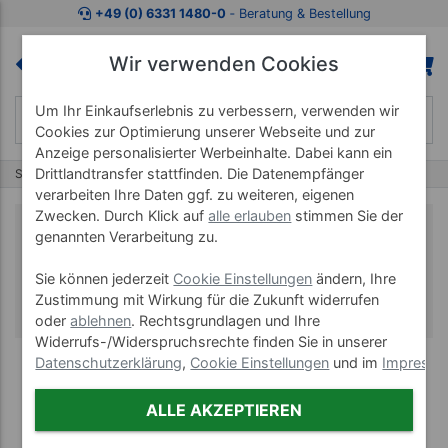
+49 (0) 6331 1480-0
‐ Beratung & Bestellung
Wir verwenden Cookies
Um Ihr Einkaufserlebnis zu verbessern, verwenden wir
Cookies zur Optimierung unserer Webseite und zur
Anzeige personalisierter Werbeinhalte. Dabei kann ein
Drittlandtransfer stattfinden. Die Datenempfänger
Start
Fitnessgeräte
Faszientherapie
verarbeiten Ihre Daten ggf. zu weiteren, eigenen
Zwecken. Durch Klick auf
alle erlauben
stimmen Sie der
Faszientherapie
genannten Verarbeitung zu.
Für mehr Beweglichkeit im Alltag und beim
Sie können jederzeit
Cookie Einstellungen
ändern, Ihre
Zustimmung mit Wirkung für die Zukunft widerrufen
Sport
oder
ablehnen
. Rechtsgrundlagen und Ihre
Widerrufs-/Widerspruchsrechte finden Sie in unserer
Datenschutzerklärung
,
Cookie Einstellungen
und im
Impress
ALLE AKZEPTIEREN