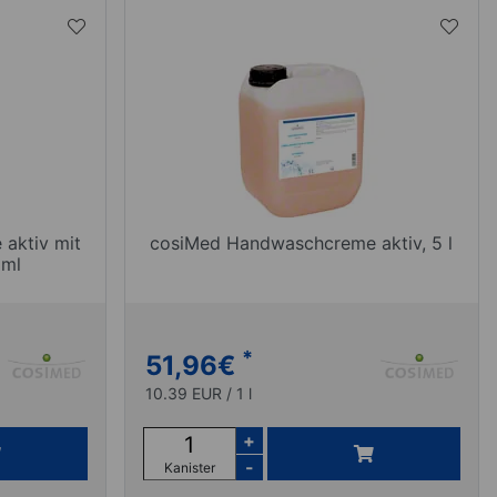
aktiv mit
cosiMed Handwaschcreme aktiv, 5 l
 ml
*
51,96
€
10.39 EUR / 1 l
+
-
Kanister