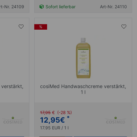
rt-Nr. 24109
Sofort lieferbar
Art-Nr. 24110
%
erstärkt,
cosiMed Handwaschcreme verstärkt,
1 l
17,95
€
(-28 %)
*
12,95
€
17.95 EUR / 1 l