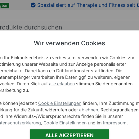
Spezialisiert auf Therapie und Fitness seit
gbar
Wir verwenden Cookies
RICHTUNG
LEHRMITTEL
WELLNESS
MARKEN
 Ihr Einkaufserlebnis zu verbessern, verwenden wir Cookies zur
timierung unserer Webseite und zur Anzeige personalisierter
rbeinhalte. Dabei kann ein Drittlandtransfer stattfinden. Die
tenempfänger verarbeiten Ihre Daten ggf. zu weiteren, eigenen
cosiMed Hautpflege
ecken. Durch Klick auf
alle erlauben
stimmen Sie der genannten
rarbeitung zu.
e können jederzeit
Cookie Einstellungen
ändern, Ihre Zustimmung m
rkung für die Zukunft widerrufen oder
ablehnen
. Rechtsgrundlagen
d Ihre Widerrufs-/Widerspruchsrechte finden Sie in unserer
tenschutzerklärung
,
Cookie Einstellungen
und im
Impressum
.
(1)
ALLE AKZEPTIEREN