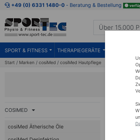
+49 (0) 6331 1480-0
‐ Beratung & Bestellung
verfü
SPORT & FITNESS
THERAPIEGERÄTE
PRAXISEIN
Um
Start
Marken
cosiMed
cosiMed Hautpflege
Op
We
Da
Zw
Ve
Si
COSIMED
Wi
un
Da
cosiMed Ätherische Öle
cosiMed Desinfektion