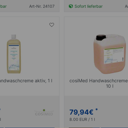
rbar
Art-Nr. 24107
Sofort lieferbar
A
ndwaschcreme aktiv, 1 l
cosiMed Handwaschcreme v
10 l
*
*
79,94
€
l
8.00 EUR / 1 l