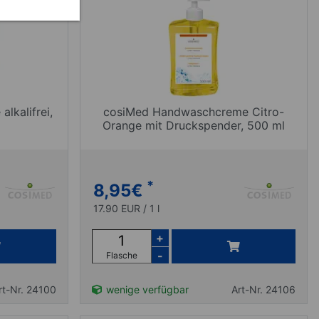
lkalifrei,
cosiMed Handwaschcreme Citro-
Orange mit Druckspender, 500 ml
*
8,95
€
17.90 EUR / 1 l
+
-
Flasche
rt-Nr. 24100
wenige verfügbar
Art-Nr. 24106