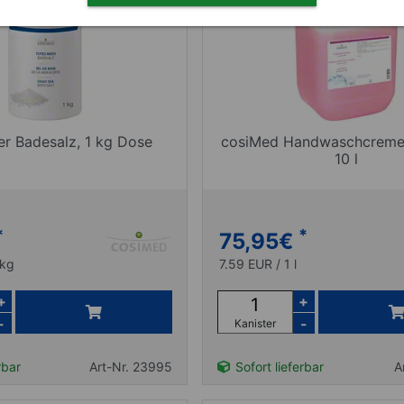
r Badesalz, 1 kg Dose
cosiMed Handwaschcreme a
10 l
*
*
75,95
€
 kg
7.59 EUR / 1 l
+
+
-
-
Kanister
rbar
Art-Nr. 23995
Sofort lieferbar
A