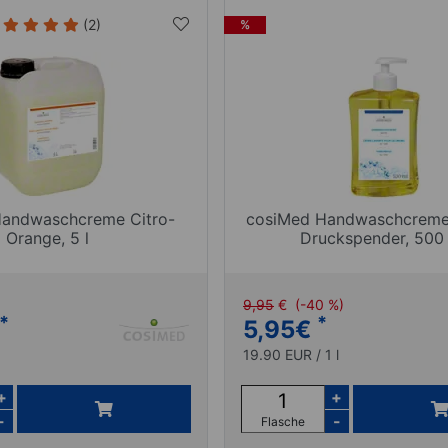
(2)
%
andwaschcreme Citro-
cosiMed Handwaschcreme 
Orange, 5 l
Druckspender, 500
9,95
€
(-40 %)
*
*
5,95
€
19.90 EUR / 1 l
+
+
-
-
Flasche