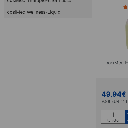
cosiMed Therapie-Knetmasse
cosiMed Wellness-Liquid
cosiMed H
49,94
€
9.98 EUR / 1 l
Kanister