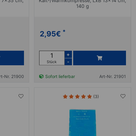
B 7x35 cm,
Kalt-/Warmkompresse, LxB 13x14 cm,
140 g
*
2,95
€
+
-
Stück
rt-Nr. 21900
Sofort lieferbar
Art-Nr. 21901
(3)