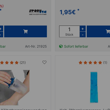
 %)
*
*
1,95
€
+
+
-
-
Stück
rbar
Art-Nr. 21925
Sofort lieferbar
A
(21)
(1)