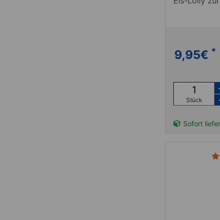
Eis-Lolly z
*
9,95
€
Stück
Sofort liefe