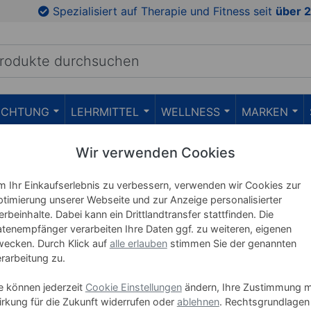
Spezialisiert auf Therapie und Fitness seit
über 2
RICHTUNG
LEHRMITTEL
WELLNESS
MARKEN
Wir verwenden Cookies
Kompressen
 Ihr Einkaufserlebnis zu verbessern, verwenden wir Cookies zur
timierung unserer Webseite und zur Anzeige personalisierter
rbeinhalte. Dabei kann ein Drittlandtransfer stattfinden. Die
tenempfänger verarbeiten Ihre Daten ggf. zu weiteren, eigenen
ecken. Durch Klick auf
alle erlauben
stimmen Sie der genannten
Soft Kalt-/Warmkompressen, 3er
(4)
rarbeitung zu.
Die Soft Kalt/Warm-Kompressen sind mit
e können jederzeit
Cookie Einstellungen
ändern, Ihre Zustimmung m
beschichtetem Polyamidgewebe,
rkung für die Zukunft widerrufen oder
ablehnen
. Rechtsgrundlagen