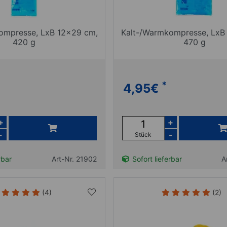
ompresse, LxB 12x29 cm,
Kalt-/Warmkompresse, LxB
420 g
470 g
*
4,95
€
+
+
-
-
Stück
rbar
Art-Nr. 21902
Sofort lieferbar
A
(4)
(2)