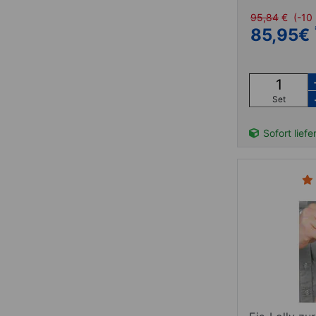
95,84
€
(-10
85,95
€
Set
Sofort liefe