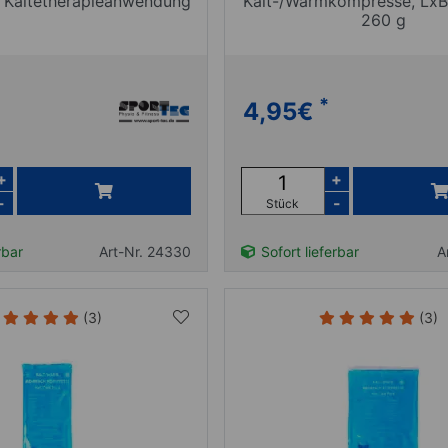
ur Kältetherapieanwendung
Kalt-/Warmkompresse, Lx
260 g
*
4,95
€
+
+
-
-
Stück
rbar
Art-Nr. 24330
Sofort lieferbar
A
(3)
(3)