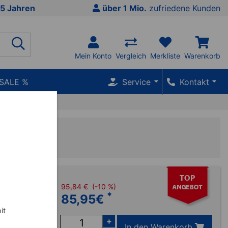
5 Jahren
über 1 Mio.
zufriedene Kunden
Mein Konto
Vergleich
Merkliste
Warenkorb
SALE %
Service
Kontakt
 Set
95,84
€
(-10 %)
*
85,95
€
 2-fach
it
+
In den Warenkorb