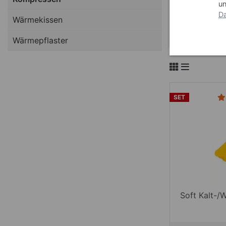
un
Da
Wärmekissen
Wärmepflaster
SET
Soft Kalt-/