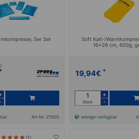
rmkompresse, 5er Set
Soft Kalt-/Warmkompres
16x26 cm, 600g, g
%)
*
*
19,94
€
+
+
-
-
Stück
rbar
Art-Nr. 21905
wenige verfügbar
A
(1)