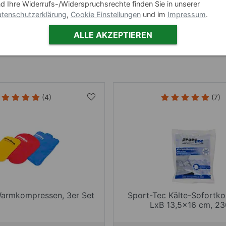
mikrowellenbeständig, desinfizierbar, lei
d Ihre Widerrufs-/Widerspruchsrechte finden Sie in unserer
reiningen, umweltfreundlich, anschmiegsam
tenschutzerklärung
,
Cookie Einstellungen
und im
Impressum
.
Zum Produkt
ALLE AKZEPTIEREN
(4)
(7)
Warmkompressen, 3er Set
Sport-Tec Kälte-Sofortk
LxB 13,5x16 cm, 23