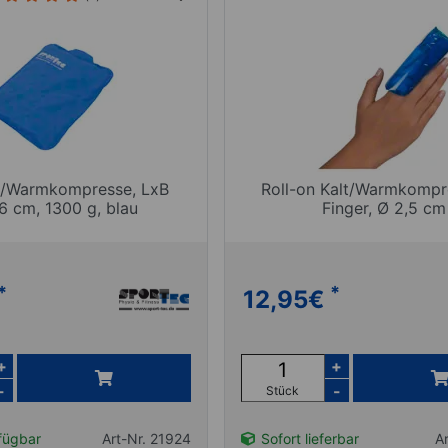
t-/Warmkompresse, LxB
Roll-on Kalt/Warmkompr
 cm, 1300 g, blau
Finger, Ø 2,5 cm
*
*
12,95
€
+
+
-
-
Stück
fügbar
Art-Nr. 21924
Sofort lieferbar
A