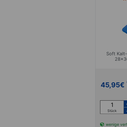
Soft Kal
28x36
45,95
€
Stück
wenige ver