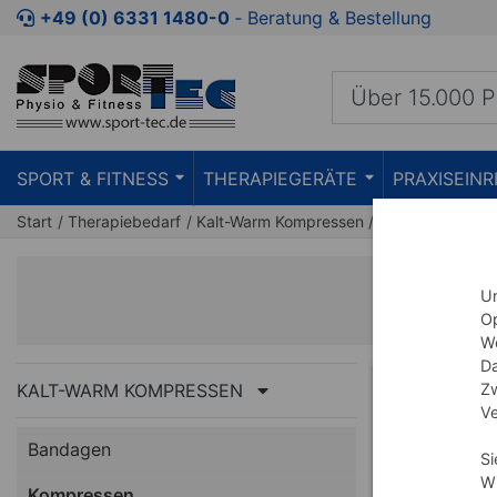
+49 (0) 6331 1480-0
‐ Beratung & Bestellung
SPORT & FITNESS
THERAPIEGERÄTE
PRAXISEIN
Start
Therapiebedarf
Kalt-Warm Kompressen
Kompressen
Um
Op
We
Da
KALT-WARM KOMPRESSEN
Zw
SET
Ve
Bandagen
Si
Wi
Kompressen