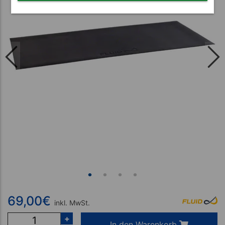
69,00
€
inkl. MwSt.
+
In den Warenkorb