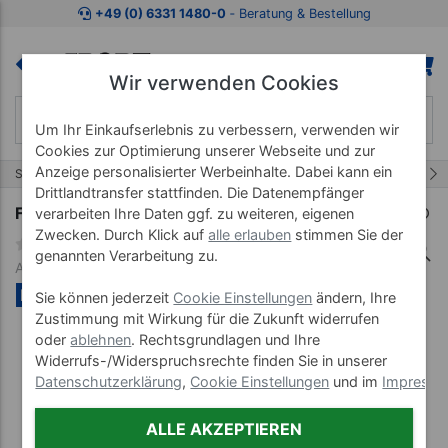
Zum Kaufbereich springen
Zur Produktbeschreibung spring
+49 (0) 6331 1480-0
‐ Beratung & Bestellung
Wir verwenden Cookies
Um Ihr Einkaufserlebnis zu verbessern, verwenden wir
Cookies zur Optimierung unserer Webseite und zur
Anzeige personalisierter Werbeinhalte. Dabei kann ein
29/55
Start
Fitnessgeräte
Rudergeräte
Drittlandtransfer stattfinden. Die Datenempfänger
Fluid Antirutsch-Schutzmatte, LxB 225x90 cm
verarbeiten Ihre Daten ggf. zu weiteren, eigenen
Zwecken. Durch Klick auf
alle erlauben
stimmen Sie der
genannten Verarbeitung zu.
Art-Nr. 30024
NEU
Sie können jederzeit
Cookie Einstellungen
ändern, Ihre
Zustimmung mit Wirkung für die Zukunft widerrufen
oder
ablehnen
. Rechtsgrundlagen und Ihre
Widerrufs-/Widerspruchsrechte finden Sie in unserer
Datenschutzerklärung
,
Cookie Einstellungen
und im
Impress
ALLE AKZEPTIEREN