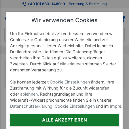
+49 (0) 6331 1480-0
‐ Beratung & Bestellung
Wir verwenden Cookies
Um Ihr Einkaufserlebnis zu verbessern, verwenden wir
Cookies zur Optimierung unserer Webseite und zur
Anzeige personalisierter Werbeinhalte. Dabei kann ein
Start
Gymnastik & Fitness
Gymnastikartikel
Drittlandtransfer stattfinden. Die Datenempfänger
verarbeiten Ihre Daten ggf. zu weiteren, eigenen
Zwecken. Durch Klick auf
alle erlauben
stimmen Sie der
Gymnastikartikel
genannten Verarbeitung zu.
Bewegung für Jung und Alt
Sie können jederzeit
Cookie Einstellungen
ändern, Ihre
Zustimmung mit Wirkung für die Zukunft widerrufen
oder
ablehnen
. Rechtsgrundlagen und Ihre
Widerrufs-/Widerspruchsrechte finden Sie in unserer
Datenschutzerklärung
,
Cookie Einstellungen
und im
Impress
ALLE AKZEPTIEREN