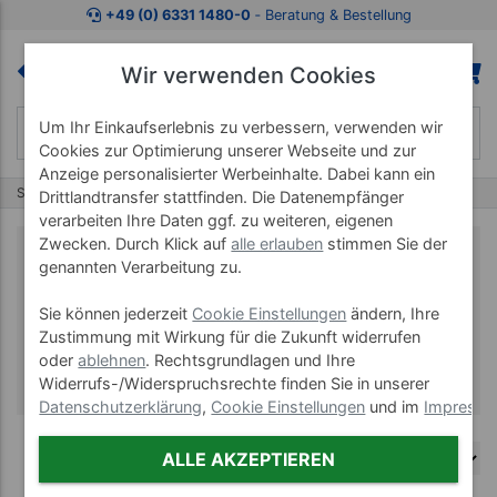
+49 (0) 6331 1480-0
‐ Beratung & Bestellung
Wir verwenden Cookies
Um Ihr Einkaufserlebnis zu verbessern, verwenden wir
Cookies zur Optimierung unserer Webseite und zur
Anzeige personalisierter Werbeinhalte. Dabei kann ein
Start
Marken
smovey
Drittlandtransfer stattfinden. Die Datenempfänger
verarbeiten Ihre Daten ggf. zu weiteren, eigenen
Zwecken. Durch Klick auf
alle erlauben
stimmen Sie der
genannten Verarbeitung zu.
smovey
Sie können jederzeit
Cookie Einstellungen
ändern, Ihre
Zustimmung mit Wirkung für die Zukunft widerrufen
oder
ablehnen
. Rechtsgrundlagen und Ihre
Widerrufs-/Widerspruchsrechte finden Sie in unserer
Datenschutzerklärung
,
Cookie Einstellungen
und im
Impress
ALLE AKZEPTIEREN