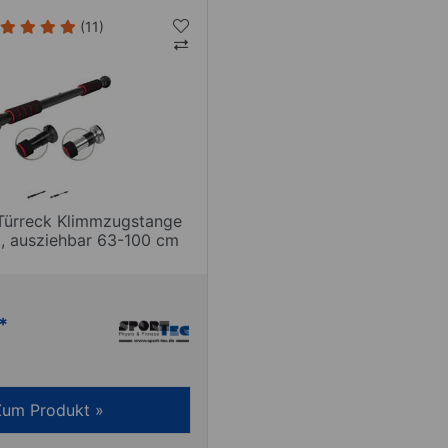
(11)
Türreck Klimmzugstange
p, ausziehbar 63-100 cm
*
Zum Produkt »