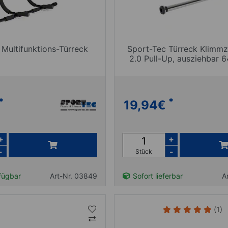
 Multifunktions-Türreck
Sport-Tec Türreck Klimm
2.0 Pull-Up, ausziehbar 
*
*
19,94
€
+
+
-
-
Stück
fügbar
Art-Nr. 03849
Sofort lieferbar
A
(1)