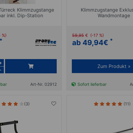
Türreck Klimmzugstange
Klimmzugstange Exklusi
ar inkl. Dip-Station
Wandmontage
5 %)
59,95
€
(-17 %)
*
*
ab 49,94
€
+
Zum Produkt »
-
rbar
Art-Nr. 02912
Sofort lieferbar
A
(3)
(11)