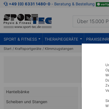
+49 (0) 6331 1480-0
‐ Beratung & Bestellung
verfü
SPORT & FITNESS
THERAPIEGERÄTE
PRAXISEIN
Start
Kraftsportgeräte
Klimmzugstangen
Um
Op
We
Da
Zw
Ve
Hantelbänke
SET
Si
Scheiben und Stangen
Wi