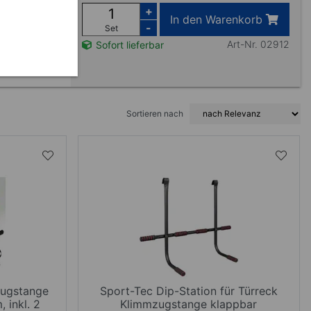
uhause.
+
In den Warenkorb
öglicht dir
-
Set
Art-Nr. 02912
Sofort lieferbar
Sortieren nach
zugstange
Sport-Tec Dip-Station für Türreck
 inkl. 2
Klimmzugstange klappbar