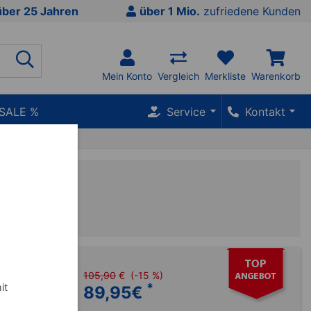
über 25 Jahren
über 1 Mio.
zufriedene Kunden
Mein Konto
Vergleich
Merkliste
Warenkorb
SALE %
Service
Kontakt
nge
105,90
€
(-15 %)
*
it
89,95
€
ation ist