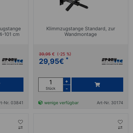
zugstange
Klimmzugstange Standard, zur
64-101 cm
Wandmontage
39,95
€
(-25 %)
*
29,95
€
+
-
Stück
rt-Nr. 03841
wenige verfügbar
Art-Nr. 30174