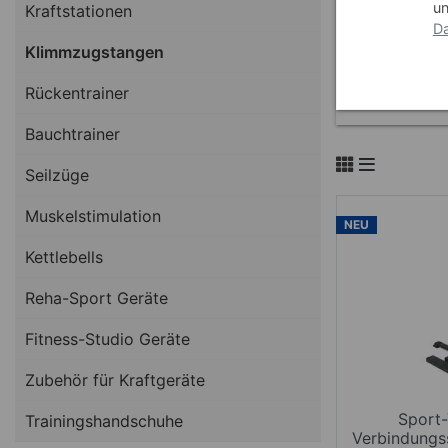
un
Kraftstationen
Da
Klimmzugstangen
Rückentrainer
Bauchtrainer
Seilzüge
Muskelstimulation
NEU
Kettlebells
Reha-Sport Geräte
Fitness-Studio Geräte
Zubehör für Kraftgeräte
Sport-
Trainingshandschuhe
Verbindungss