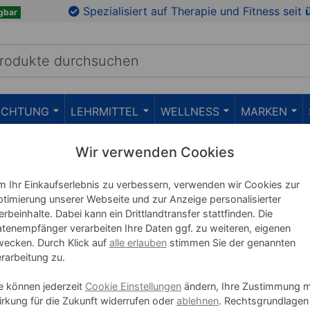
Spezialisiert auf Therapie und Fitness seit
gbar
RICHTUNG
LEHRMITTEL
WELLNESS
MARKEN
Wir verwenden Cookies
Klimmzugstangen
 Ihr Einkaufserlebnis zu verbessern, verwenden wir Cookies zur
timierung unserer Webseite und zur Anzeige personalisierter
Für einen muskulösen Rücken
rbeinhalte. Dabei kann ein Drittlandtransfer stattfinden. Die
tenempfänger verarbeiten Ihre Daten ggf. zu weiteren, eigenen
ecken. Durch Klick auf
alle erlauben
stimmen Sie der genannten
rarbeitung zu.
Sport-Tec Türreck Klimmzugsta
(1)
klappbar inkl. Dip-Station
e können jederzeit
Cookie Einstellungen
ändern, Ihre Zustimmung m
Die klappbare Klimmzugstange mit Dip-St
rkung für die Zukunft widerrufen oder
ablehnen
. Rechtsgrundlagen