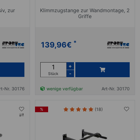
v, zur
Klimmzugstange zur Wandmontage, 2
Griffe
*
139,96
€
+
-
Stück
rt-Nr. 30176
wenige verfügbar
Art-Nr. 30170
(18)
%