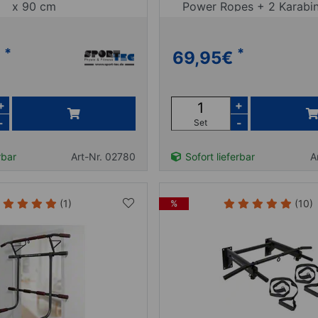
x 90 cm
Power Ropes + 2 Karabi
*
*
69,95
€
+
+
-
-
Set
rbar
Art-Nr. 02780
Sofort lieferbar
A
(1)
(10)
%