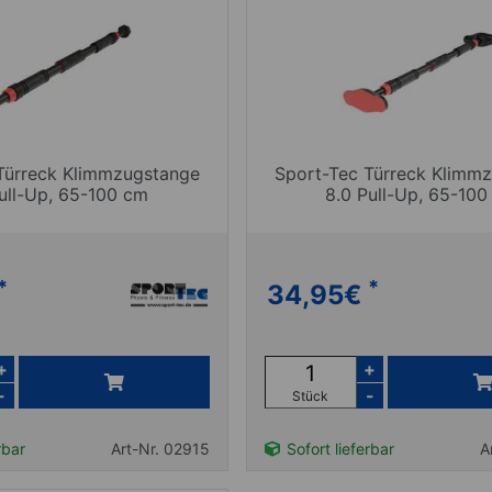
Türreck Klimmzugstange
Sport-Tec Türreck Klimm
Pull-Up, 65-100 cm
8.0 Pull-Up, 65-100
*
*
34,95
€
+
+
-
-
Stück
rbar
Art-Nr. 02915
Sofort lieferbar
A