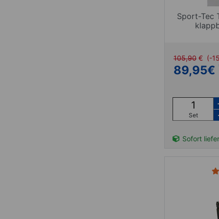
Sport-Tec 
klappb
105,90
€
(-1
89,95
€
Set
Sofort liefe