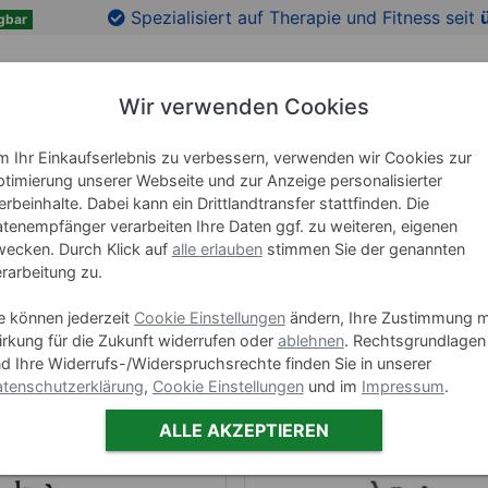
Spezialisiert auf Therapie und Fitness seit
gbar
Wir verwenden Cookies
 Ihr Einkaufserlebnis zu verbessern, verwenden wir Cookies zur
RICHTUNG
LEHRMITTEL
WELLNESS
MARKEN
timierung unserer Webseite und zur Anzeige personalisierter
rbeinhalte. Dabei kann ein Drittlandtransfer stattfinden. Die
tenempfänger verarbeiten Ihre Daten ggf. zu weiteren, eigenen
ecken. Durch Klick auf
alle erlauben
stimmen Sie der genannten
rarbeitung zu.
rizon Fitness Crosstrai
e können jederzeit
Cookie Einstellungen
ändern, Ihre Zustimmung m
rkung für die Zukunft widerrufen oder
ablehnen
. Rechtsgrundlagen
d Ihre Widerrufs-/Widerspruchsrechte finden Sie in unserer
tenschutzerklärung
,
Cookie Einstellungen
und im
Impressum
.
ALLE AKZEPTIEREN