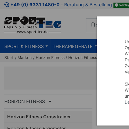
+49 (0) 6331 1480-0
‐ Beratung & Bestellung
verfü
Um
SPORT & FITNESS
THERAPIEGERÄTE
PRAXISEIN
Op
We
Start
Marken
Horizon Fitness
Horizon Fitness Crosstrainer
Da
Zw
Ve
Ho
Si
Wi
un
HORIZON FITNESS
Da
Horizon Fitness Crosstrainer
Horizon Fitness Ergometer