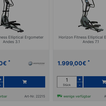
ness Elliptical Ergometer
Horizon Fitness Elliptical
Andes 3.1
Andes 7.1
*
*
0
€
1.999,00
€
+
+
-
-
Stück
erbar
Art-Nr. 22215
wenige verfügbar
A