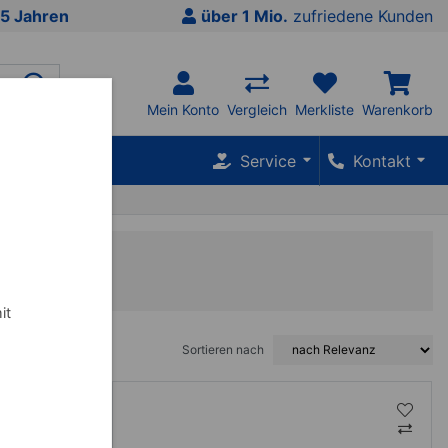
5 Jahren
über 1 Mio.
zufriedene Kunden
Mein Konto
Vergleich
Merkliste
Warenkorb
SALE %
Service
Kontakt
it
Sortieren nach