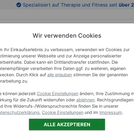
Spezialisiert auf Therapie und Fitness seit
über 2
Wir verwenden Cookies
RICHTUNG
LEHRMITTEL
WELLNESS
MARKEN
 Ihr Einkaufserlebnis zu verbessern, verwenden wir Cookies zur
timierung unserer Webseite und zur Anzeige personalisierter
olid Colmar
rbeinhalte. Dabei kann ein Drittlandtransfer stattfinden. Die
tenempfänger verarbeiten Ihre Daten ggf. zu weiteren, eigenen
ecken. Durch Klick auf
alle erlauben
stimmen Sie der genannten
Solid Colmar
rarbeitung zu.
e können jederzeit
Cookie Einstellungen
ändern, Ihre Zustimmung m
rkung für die Zukunft widerrufen oder
ablehnen
. Rechtsgrundlagen
d Ihre Widerrufs-/Widerspruchsrechte finden Sie in unserer
tenschutzerklärung
,
Cookie Einstellungen
und im
Impressum
.
ALLE AKZEPTIEREN