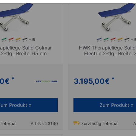
pieliege Solid Colmar
HWK Therapieliege Soli
 2-tlg., Breite: 65 cm
Electric 2-tlg., Breite:
*
*
00
€
3.195,00
€
Zum Produkt »
Zum Produkt »
 lieferbar
Art-Nr. 23140
kurzfristig lieferbar
A