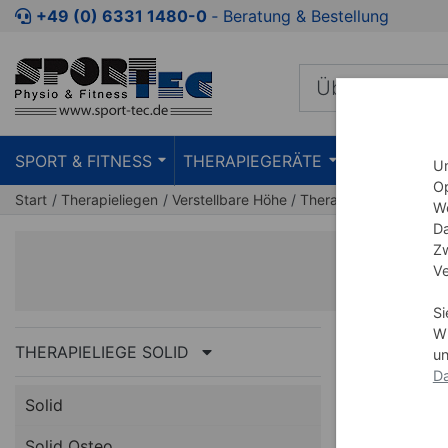
+49 (0) 6331 1480-0
‐ Beratung & Bestellung
SPORT & FITNESS
THERAPIEGERÄTE
PRAXISEIN
Um
Op
Start
Therapieliegen
Verstellbare Höhe
Therapieliege Solid
S
We
Da
Zw
Ve
Si
Wi
THERAPIELIEGE SOLID
un
Da
Solid
Solid Osteo