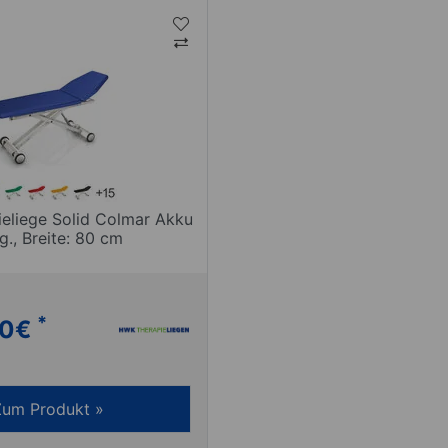
eliege Solid Colmar Akku
lg., Breite: 80 cm
*
00
€
Zum Produkt »