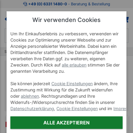
+49 (0) 6331 1480-0
‐ Beratung & Bestellung
Wir verwenden Cookies
Um Ihr Einkaufserlebnis zu verbessern, verwenden wir
Cookies zur Optimierung unserer Webseite und zur
Anzeige personalisierter Werbeinhalte. Dabei kann ein
Start
Marken
Igloo
Drittlandtransfer stattfinden. Die Datenempfänger
verarbeiten Ihre Daten ggf. zu weiteren, eigenen
Zwecken. Durch Klick auf
alle erlauben
stimmen Sie der
genannten Verarbeitung zu.
Igloo
Sie können jederzeit
Cookie Einstellungen
ändern, Ihre
Zustimmung mit Wirkung für die Zukunft widerrufen
oder
ablehnen
. Rechtsgrundlagen und Ihre
Widerrufs-/Widerspruchsrechte finden Sie in unserer
Datenschutzerklärung
,
Cookie Einstellungen
und im
Impress
ALLE AKZEPTIEREN
%