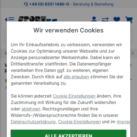
Zum Kaufbereich springen
Zur Produktbeschreibung spring
+49 (0) 6331 1480-0
‐ Beratung & Bestellung
Wir verwenden Cookies
Um Ihr Einkaufserlebnis zu verbessern, verwenden wir
Cookies zur Optimierung unserer Webseite und zur
34/55
Start
Fitnessgeräte
Rudergeräte
Anzeige personalisierter Werbeinhalte. Dabei kann ein
Drittlandtransfer stattfinden. Die Datenempfänger
WaterRower FlowRow Balance-Board für
verarbeiten Ihre Daten ggf. zu weiteren, eigenen
Rudergeräte, Paar
Zwecken. Durch Klick auf
alle erlauben
stimmen Sie der
1 Bewertung
genannten Verarbeitung zu.
Art-Nr. 22129
Sie können jederzeit
Cookie Einstellungen
ändern, Ihre
Zustimmung mit Wirkung für die Zukunft widerrufen
oder
ablehnen
. Rechtsgrundlagen und Ihre
Widerrufs-/Widerspruchsrechte finden Sie in unserer
Datenschutzerklärung
,
Cookie Einstellungen
und im
Impress
ALLE AKZEPTIEREN