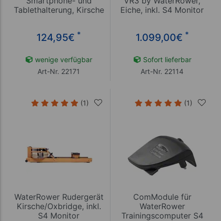
Smartphone- und
VR3 by WaterRower,
Tablethalterung, Kirsche
Eiche, inkl. S4 Monitor
*
*
124,95
€
1.099,00
€
wenige verfügbar
Sofort lieferbar
Art-Nr. 22171
Art-Nr. 22114
(1)
(1)
WaterRower Rudergerät
ComModule für
Kirsche/Oxbridge, inkl.
WaterRower
S4 Monitor
Trainingscomputer S4