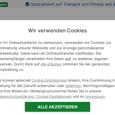
Spezialisiert auf Therapie und Fitness seit
gbar
Wir verwenden Cookies
RICHTUNG
LEHRMITTEL
WELLNESS
MARKEN
 Ihr Einkaufserlebnis zu verbessern, verwenden wir Cookies zur
timierung unserer Webseite und zur Anzeige personalisierter
ehör
rbeinhalte. Dabei kann ein Drittlandtransfer stattfinden. Die
tenempfänger verarbeiten Ihre Daten ggf. zu weiteren, eigenen
ecken. Durch Klick auf
alle erlauben
stimmen Sie der genannten
Schranksysteme Zubehö
rarbeitung zu.
e können jederzeit
Cookie Einstellungen
ändern, Ihre Zustimmung m
rkung für die Zukunft widerrufen oder
ablehnen
. Rechtsgrundlagen
d Ihre Widerrufs-/Widerspruchsrechte finden Sie in unserer
tenschutzerklärung
,
Cookie Einstellungen
und im
Impressum
.
ALLE AKZEPTIEREN