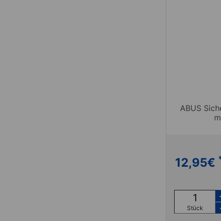
ABUS Siche
m
12,95
€
Stück