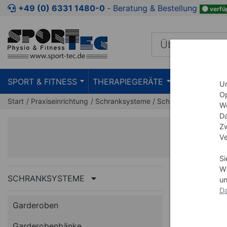
+49 (0) 6331 1480-0
‐ Beratung & Bestellung
verfü
SPORT & FITNESS
THERAPIEGERÄTE
PRAXISEIN
Um
Op
Start
Praxiseinrichtung
Schranksysteme
Schranksysteme Zub
We
Da
Zw
Ve
Si
Wi
SCHRANKSYSTEME
un
Da
Garderoben
Garderobenbänke