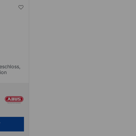
eschloss,
ion