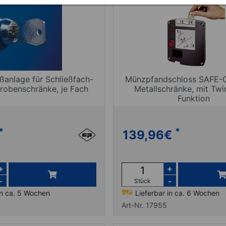
ßanlage für Schließfach-
Münzpfandschloss SAFE-
robenschränke, je Fach
Metallschränke, mit Twi
Funktion
*
*
139,96
€
+
+
-
-
Stück
in ca. 5 Wochen
Lieferbar in ca. 6 Wochen
Art-Nr. 17955