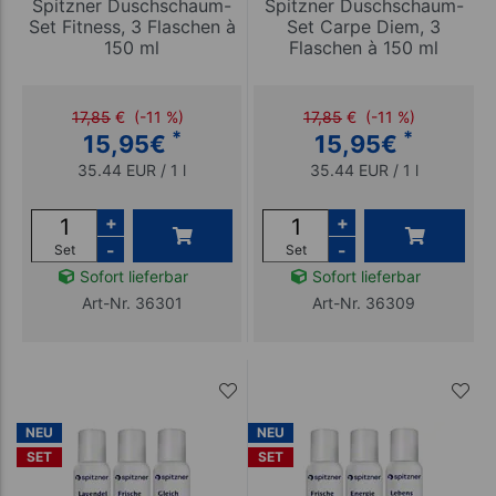
Spitzner Duschschaum-
Spitzner Duschschaum-
Set Fitness, 3 Flaschen à
Set Carpe Diem, 3
150 ml
Flaschen à 150 ml
17,85
€
(-11 %)
17,85
€
(-11 %)
*
*
15,95
€
15,95
€
35.44 EUR / 1 l
35.44 EUR / 1 l
+
+
-
-
Set
Set
Sofort lieferbar
Sofort lieferbar
Art-Nr. 36301
Art-Nr. 36309
NEU
NEU
SET
SET