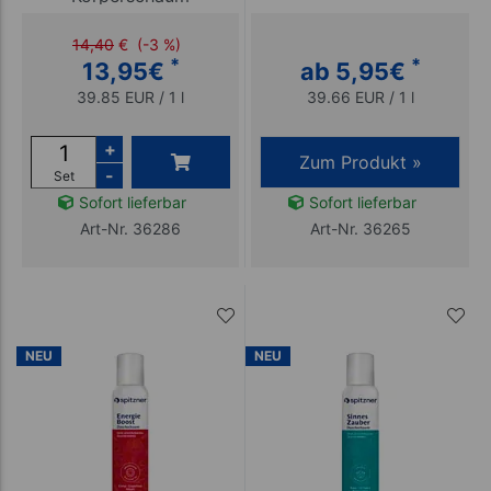
14,40
€
(-3 %)
*
*
13,95
€
ab 5,95
€
39.85 EUR / 1 l
39.66 EUR / 1 l
+
Zum Produkt »
-
Set
Sofort lieferbar
Sofort lieferbar
Art-Nr. 36286
Art-Nr. 36265
NEU
NEU