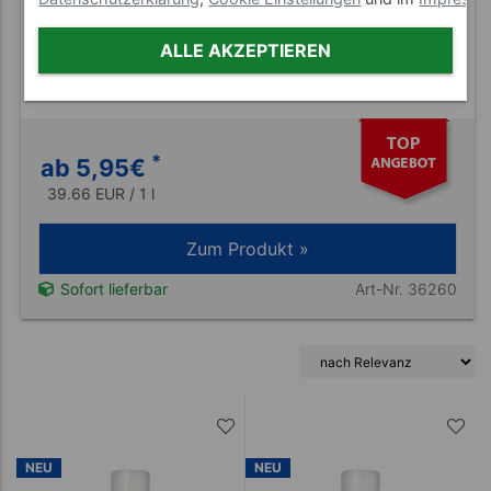
ALLE AKZEPTIEREN
Spitzner Duschschaum CremeGefühl,
150 ml
*
ab 5,95
€
39.66 EUR / 1 l
Zum Produkt »
Art-Nr. 36260
Sofort lieferbar
NEU
NEU