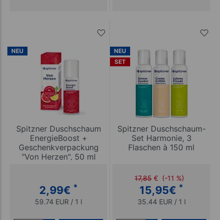
NEU
NEU
SET
Spitzner Duschschaum
Spitzner Duschschaum-
EnergieBoost +
Set Harmonie, 3
Geschenkverpackung
Flaschen à 150 ml
"Von Herzen", 50 ml
17,85
€
(-11 %)
*
*
2,99
€
15,95
€
59.74 EUR / 1 l
35.44 EUR / 1 l