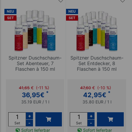
NEU
NEU
SET
SET
Spitzner Duschschaum-
Spitzner Duschschaum-
Set Abenteuer, 7
Set Entdecker, 8
Flaschen à 150 ml
Flaschen à 150 ml
41,65
€
(-11 %)
47,60
€
(-10 %)
*
*
36,95
€
42,95
€
35.19 EUR / 1 l
35.80 EUR / 1 l
+
+
-
-
Set
Set
Sofort lieferbar
Sofort lieferbar