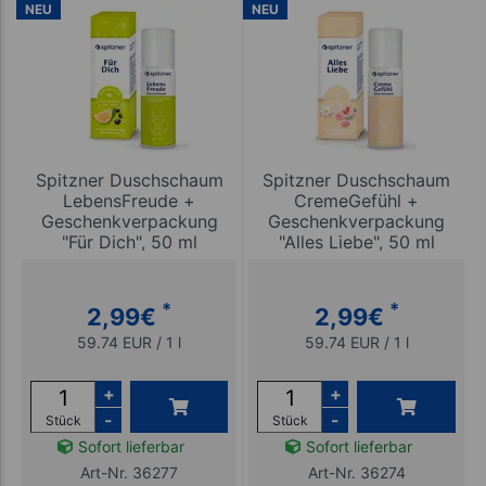
NEU
NEU
Spitzner Duschschaum
Spitzner Duschschaum
LebensFreude +
CremeGefühl +
Geschenkverpackung
Geschenkverpackung
"Für Dich", 50 ml
"Alles Liebe", 50 ml
*
*
2,99
€
2,99
€
59.74 EUR / 1 l
59.74 EUR / 1 l
+
+
-
-
Stück
Stück
Sofort lieferbar
Sofort lieferbar
Art-Nr. 36277
Art-Nr. 36274