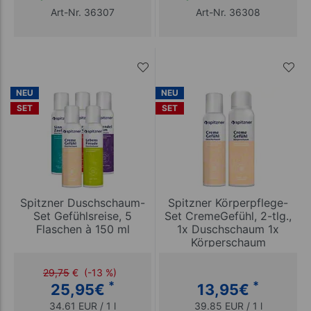
Art-Nr. 36307
Art-Nr. 36308
NEU
NEU
SET
SET
Spitzner Duschschaum-
Spitzner Körperpflege-
Set Gefühlsreise, 5
Set CremeGefühl, 2-tlg.,
Flaschen à 150 ml
1x Duschschaum 1x
Körperschaum
29,75
€
(-13 %)
*
*
25,95
€
13,95
€
34.61 EUR / 1 l
39.85 EUR / 1 l