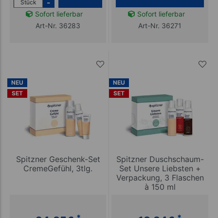
-
Stück
Sofort lieferbar
Sofort lieferbar
Art-Nr. 36283
Art-Nr. 36271
NEU
NEU
SET
SET
Spitzner Geschenk-Set
Spitzner Duschschaum-
CremeGefühl, 3tlg.
Set Unsere Liebsten +
Verpackung, 3 Flaschen
à 150 ml
*
*