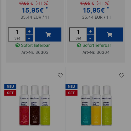
17,85
€
(-11 %)
17,85
€
(-11 %)
*
*
15,95
€
15,95
€
35.44 EUR / 1 l
35.44 EUR / 1 l
+
+
-
-
Set
Set
Sofort lieferbar
Sofort lieferbar
Art-Nr. 36303
Art-Nr. 36304
NEU
NEU
SET
SET