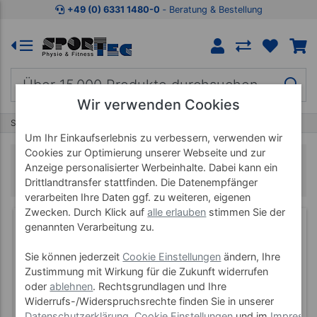
+49 (0) 6331 1480-0
‐ Beratung & Bestellung
Wir verwenden Cookies
Start
Spitzner
Duschschaum
Um Ihr Einkaufserlebnis zu verbessern, verwenden wir
Cookies zur Optimierung unserer Webseite und zur
Duschschaum
Anzeige personalisierter Werbeinhalte. Dabei kann ein
Drittlandtransfer stattfinden. Die Datenempfänger
verarbeiten Ihre Daten ggf. zu weiteren, eigenen
Zwecken. Durch Klick auf
alle erlauben
stimmen Sie der
genannten Verarbeitung zu.
Sie können jederzeit
Cookie Einstellungen
ändern, Ihre
Zustimmung mit Wirkung für die Zukunft widerrufen
oder
ablehnen
. Rechtsgrundlagen und Ihre
Widerrufs-/Widerspruchsrechte finden Sie in unserer
Datenschutzerklärung
,
Cookie Einstellungen
und im
Impress