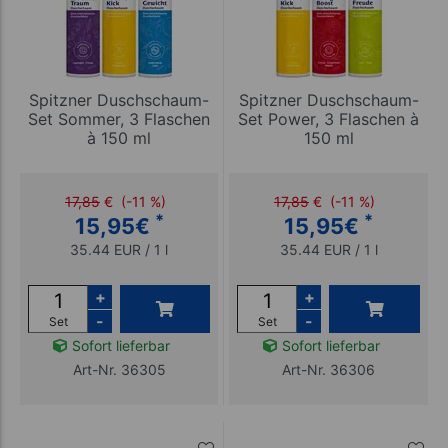
Spitzner Duschschaum-
Spitzner Duschschaum-
Set Sommer, 3 Flaschen
Set Power, 3 Flaschen à
à 150 ml
150 ml
17,85
€
(-11 %)
17,85
€
(-11 %)
*
*
15,95
€
15,95
€
35.44 EUR / 1 l
35.44 EUR / 1 l
+
+
-
-
Set
Set
Sofort lieferbar
Sofort lieferbar
Art-Nr. 36305
Art-Nr. 36306