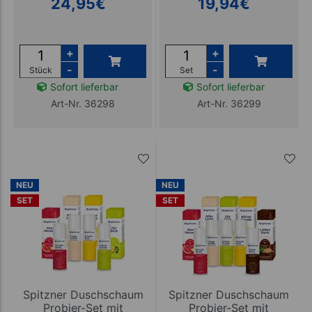
24,95
€
19,94
€
+
+
-
-
Stück
Set
Sofort lieferbar
Sofort lieferbar
Art-Nr. 36298
Art-Nr. 36299
NEU
NEU
SET
SET
Spitzner Duschschaum
Spitzner Duschschaum
Probier-Set mit
Probier-Set mit