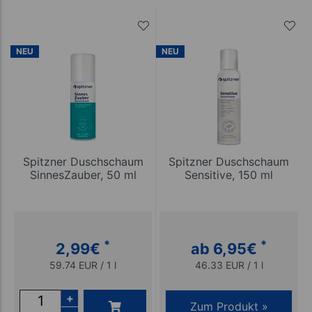
NEU
NEU
Spitzner Duschschaum
Spitzner Duschschaum
SinnesZauber, 50 ml
Sensitive, 150 ml
*
*
2,99
€
ab 6,95
€
59.74 EUR / 1 l
46.33 EUR / 1 l
+
Zum Produkt »