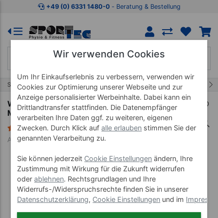
Zum Kaufbereich springen
Zur Produktbeschreibung spring
+49 (0) 6331 1480-0
‐ Beratung & Bestellung
Wir verwenden Cookies
Um Ihr Einkaufserlebnis zu verbessern, verwenden wir
15/55
Start
Fitnessgeräte
Rudergeräte
Cookies zur Optimierung unserer Webseite und zur
Anzeige personalisierter Werbeinhalte. Dabei kann ein
WaterRower Rudergerät Nussbaum, inkl. S4
Drittlandtransfer stattfinden. Die Datenempfänger
Monitor
verarbeiten Ihre Daten ggf. zu weiteren, eigenen
1 Bewertung
Zwecken. Durch Klick auf
alle erlauben
stimmen Sie der
genannten Verarbeitung zu.
Art-Nr. 22111
Sie können jederzeit
Cookie Einstellungen
ändern, Ihre
Zustimmung mit Wirkung für die Zukunft widerrufen
oder
ablehnen
. Rechtsgrundlagen und Ihre
Widerrufs-/Widerspruchsrechte finden Sie in unserer
Datenschutzerklärung
,
Cookie Einstellungen
und im
Impress