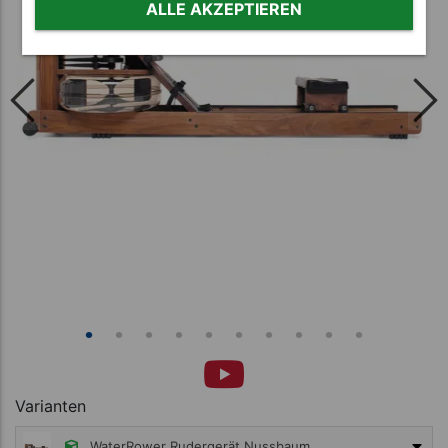
ALLE AKZEPTIEREN
Varianten
WaterRower Rudergerät Nussbaum, inkl. S4 Monitor