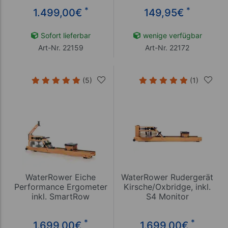
*
*
1.499,00
€
149,95
€
Sofort lieferbar
wenige verfügbar
Art-Nr. 22159
Art-Nr. 22172
(5)
(1)
WaterRower Eiche
WaterRower Rudergerät
Performance Ergometer
Kirsche/Oxbridge, inkl.
inkl. SmartRow
S4 Monitor
*
*
1.699,00
€
1.699,00
€