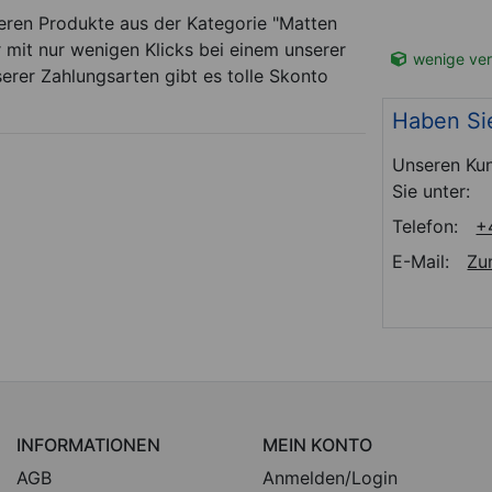
154,95
€
eren Produkte aus der Kategorie "Matten
 mit nur wenigen Klicks bei einem unserer
t-Nr. 02876
Sofort lieferbar
Art-Nr. 03015
wenige ver
serer Zahlungsarten gibt es tolle Skonto
Haben Si
Unseren Kun
Sie unter:
Telefon:
+
E-Mail:
Zu
INFORMATIONEN
MEIN KONTO
AGB
Anmelden/Login