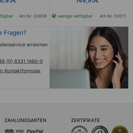
6,95
€
149,95
€
fügbar
Art-Nr. 03008
wenige verfügbar
Art-Nr. 03011
e Fragen?
denservice erreichen
49 (0) 6331 1480-0
m Kontaktformular
ZAHLUNGSARTEN
ZERTIFIKATE