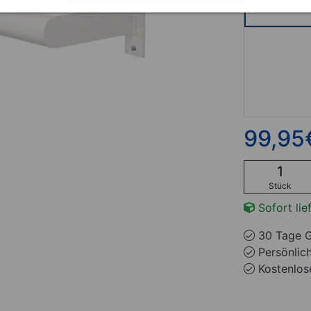
99,95
Stück
Sofort lie
30 Tage G
Persönlic
Kostenlose