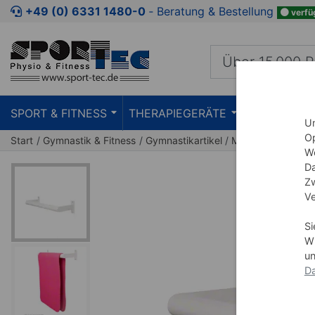
Zum Kaufbereich springen
Zur Produktbeschreibung spring
+49 (0) 6331 1480-0
‐ Beratung & Bestellung
verfü
SPORT & FITNESS
THERAPIEGERÄTE
PRAXISEIN
Um
Op
Start
Gymnastik & Fitness
Gymnastikartikel
Matten
Matten 
We
Da
Zw
Ve
Si
Wi
un
Da