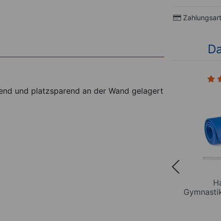
Zahlungsar
Da
nd und platzsparend an der Wand gelagert
ng- und
AIREX Wandhalterung für
Ha
3,5 x 1
Gymnastikmatten, 105 cm
Gymnastik
*