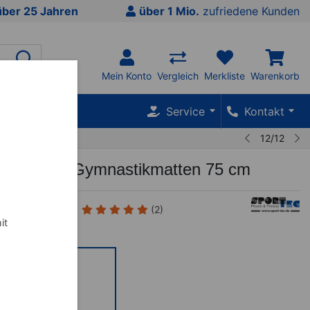
über 25 Jahren
über 1 Mio.
zufriedene Kunden
Mein Konto
Vergleich
Merkliste
Warenkorb
SALE %
Service
Kontakt
12/12
erung für Gymnastikmatten 75 cm
(2)
it