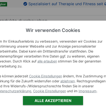
en
Zu den Produktbildern springen
Spezialisiert auf Therapie und Fitness seit
gbar
Wir verwenden Cookies
RICHTUNG
LEHRMITTEL
WELLNESS
MARKEN
 Ihr Einkaufserlebnis zu verbessern, verwenden wir Cookies zur
timierung unserer Webseite und zur Anzeige personalisierter
Zubehör
rbeinhalte. Dabei kann ein Drittlandtransfer stattfinden. Die
tenempfänger verarbeiten Ihre Daten ggf. zu weiteren, eigenen
Wandhalt
ecken. Durch Klick auf
alle erlauben
stimmen Sie der genannten
rarbeitung zu.
Art-Nr. 21984
e können jederzeit
Cookie Einstellungen
ändern, Ihre Zustimmung m
Ausführung
rkung für die Zukunft widerrufen oder
ablehnen
. Rechtsgrundlagen
d Ihre Widerrufs-/Widerspruchsrechte finden Sie in unserer
tenschutzerklärung
,
Cookie Einstellungen
und im
Impressum
.
ALLE AKZEPTIEREN