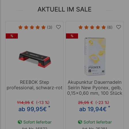
AKTUELL IM SALE
(3)
(6)
%
%
REEBOK Step
Akupunktur Dauernadeln
professional, schwarz-rot
Seirin New Pyonex, gelb,
0,15x0,60 mm, 100 Stück
114,95
€
(-13 %)
25,95
€
(-23 %)
*
*
ab 99,95
€
ab 19,94
€
Sofort lieferbar
Sofort lieferbar
Art-Nr. 16872
Art-Nr. 25281