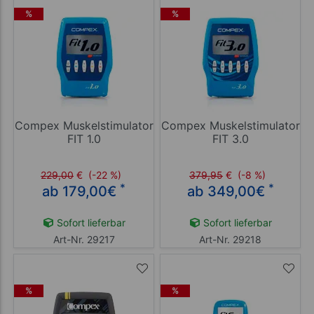
%
%
Compex Muskelstimulator
Compex Muskelstimulator
FIT 1.0
FIT 3.0
229,00
€
(-22 %)
379,95
€
(-8 %)
*
*
ab 179,00
€
ab 349,00
€
Sofort lieferbar
Sofort lieferbar
Art-Nr. 29217
Art-Nr. 29218
%
%