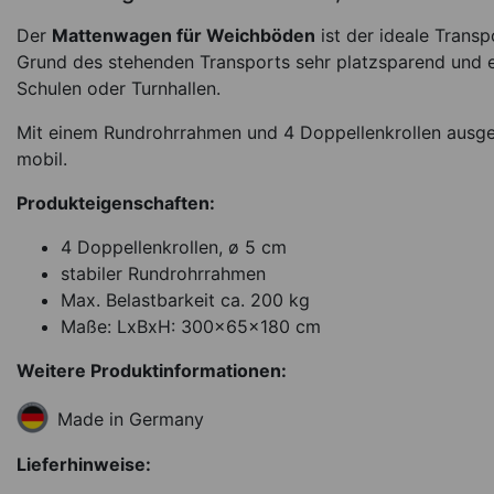
Der
Mattenwagen für Weichböden
ist der ideale Trans
Grund des stehenden Transports sehr platzsparend und e
Schulen oder Turnhallen.
Mit einem Rundrohrrahmen und 4 Doppellenkrollen ausgest
mobil.
Produkteigenschaften:
Mattenwagen f
4 Doppellenkrollen, ø 5 cm
Leichtturnmatten,
stabiler Rundrohrrahmen
200x100 cm
Max. Belastbarkeit ca. 200 kg
1.095,00
€
Maße: LxBxH: 300x65x180 cm
Weitere Produktinformationen:
Lieferbar in ca. 4 Woc
Ar
Made in Germany
Lieferhinweise: