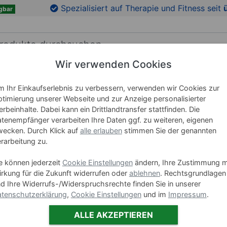
en
Zu den Produktbildern springen
Spezialisiert auf Therapie und Fitness seit
gbar
Wir verwenden Cookies
RICHTUNG
LEHRMITTEL
WELLNESS
MARKEN
 Ihr Einkaufserlebnis zu verbessern, verwenden wir Cookies zur
timierung unserer Webseite und zur Anzeige personalisierter
rbeinhalte. Dabei kann ein Drittlandtransfer stattfinden. Die
tenempfänger verarbeiten Ihre Daten ggf. zu weiteren, eigenen
Mattenwa
ecken. Durch Klick auf
alle erlauben
stimmen Sie der genannten
300x65x
rarbeitung zu.
e können jederzeit
Cookie Einstellungen
ändern, Ihre Zustimmung m
Art-Nr. 21983
rkung für die Zukunft widerrufen oder
ablehnen
. Rechtsgrundlagen
d Ihre Widerrufs-/Widerspruchsrechte finden Sie in unserer
Varianten
tenschutzerklärung
,
Cookie Einstellungen
und im
Impressum
.
ALLE AKZEPTIEREN