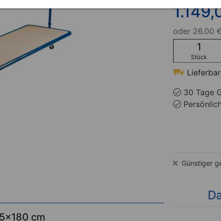
1.149,
oder
26.00 €
Stück
Lieferbar
30 Tage G
Persönlic
Günstiger g
Da
65x180 cm