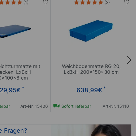
(1)
(2)
ichtturnmatte mit
Weichbodenmatte RG 20,
tecken, LxBxH
LxBxH 200x150x30 cm
0x100x8 cm
*
*
29,95
€
638,99
€
ferbar
Art-Nr. 15406
Sofort lieferbar
Art-Nr. 15110
e Fragen?