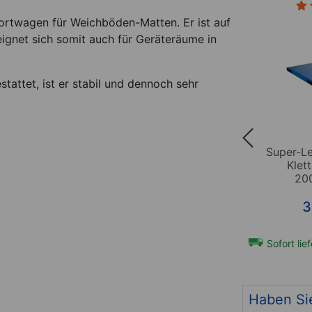
(1)
portwagen für Weichböden-Matten. Er ist auf
ignet sich somit auch für Geräteräume in
attet, ist er stabil und dennoch sehr
ür
Super-Leichtturnmatte mit
Super-Le
 LxB
Klettecken, LxBxH
Klet
150x100x6 cm
20
*
*
259,96
€
3
hen
Sofort lieferbar
Art-Nr. 15400
Sofort lie
t-Nr. 21982
Haben Si