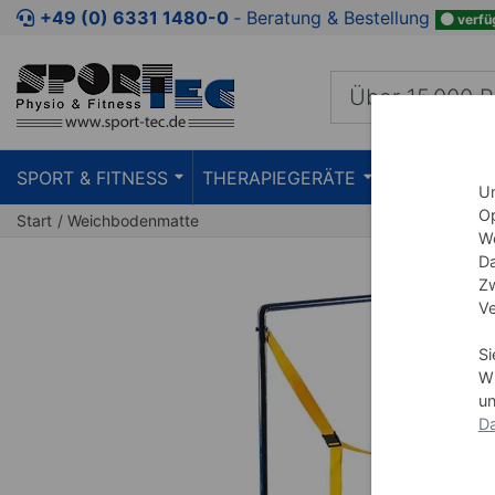
Zum Kaufbereich springen
Zur Produktbeschreibung spring
+49 (0) 6331 1480-0
‐ Beratung & Bestellung
verfü
SPORT & FITNESS
THERAPIEGERÄTE
PRAXISEIN
Um
Op
Start
Weichbodenmatte
We
Da
Zw
Ve
Si
Wi
un
Da