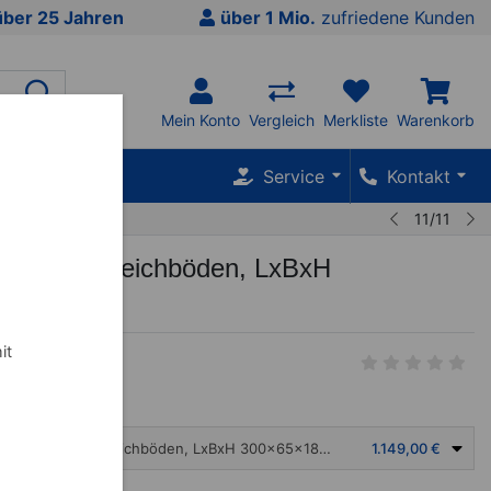
über 25 Jahren
über 1 Mio.
zufriedene Kunden
Mein Konto
Vergleich
Merkliste
Warenkorb
SALE %
Service
Kontakt
11/11
gen für Weichböden, LxBxH
180 cm
it
Mattenwagen für Weichböden, LxBxH 300x65x180 cm
1.149,00 €