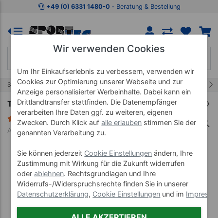
Zum Kaufbereich springen
Zur Produktbeschreibung spring
+49 (0) 6331 1480-0
‐ Beratung & Bestellung
Wir verwenden Cookies
Um Ihr Einkaufserlebnis zu verbessern, verwenden wir
Cookies zur Optimierung unserer Webseite und zur
21/56
Start
Bälle
Spiel- Therapiebälle
Anzeige personalisierter Werbeinhalte. Dabei kann ein
Drittlandtransfer stattfinden. Die Datenempfänger
TOGU Redondo Ball Plus, ø 38 cm, grün
verarbeiten Ihre Daten ggf. zu weiteren, eigenen
14 Bewertungen
Zwecken. Durch Klick auf
alle erlauben
stimmen Sie der
Art-Nr. 02232
genannten Verarbeitung zu.
Sie können jederzeit
Cookie Einstellungen
ändern, Ihre
Zustimmung mit Wirkung für die Zukunft widerrufen
oder
ablehnen
. Rechtsgrundlagen und Ihre
Widerrufs-/Widerspruchsrechte finden Sie in unserer
Datenschutzerklärung
,
Cookie Einstellungen
und im
Impress
ALLE AKZEPTIEREN