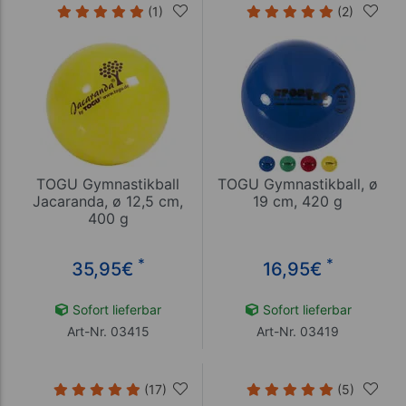
(1)
(2)
TOGU Gymnastikball
TOGU Gymnastikball, ø
Jacaranda, ø 12,5 cm,
19 cm, 420 g
400 g
*
*
35,95
€
16,95
€
Sofort lieferbar
Sofort lieferbar
Art-Nr. 03415
Art-Nr. 03419
(17)
(5)