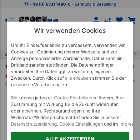
Zum Kaufbereich springen
Zur Produktbeschreibung spring
+49 (0) 6331 1480-0
‐ Beratung & Bestellung
Wir verwenden Cookies
Um Ihr Einkaufserlebnis zu verbessern, verwenden wir
Cookies zur Optimierung unserer Webseite und zur
19/56
Start
Bälle
Spiel- Therapiebälle
Anzeige personalisierter Werbeinhalte. Dabei kann ein
Drittlandtransfer stattfinden. Die Datenempfänger
TOGU Redondo Ball Touch, ø 22 cm, blau
verarbeiten Ihre Daten ggf. zu weiteren, eigenen
17 Bewertungen
Zwecken. Durch Klick auf
alle erlauben
stimmen Sie der
Art-Nr. 02216
genannten Verarbeitung zu.
Sie können jederzeit
Cookie Einstellungen
ändern, Ihre
Zustimmung mit Wirkung für die Zukunft widerrufen
oder
ablehnen
. Rechtsgrundlagen und Ihre
Widerrufs-/Widerspruchsrechte finden Sie in unserer
Datenschutzerklärung
,
Cookie Einstellungen
und im
Impress
ALLE AKZEPTIEREN