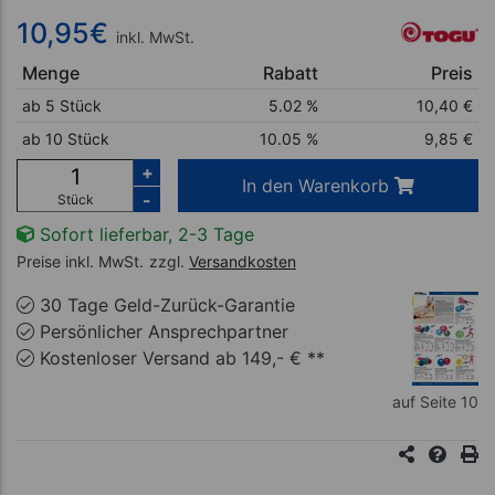
10,95
€
inkl. MwSt.
Menge
Rabatt
Preis
ab 5 Stück
5.02 %
10,40
€
ab 10 Stück
10.05 %
9,85
€
+
In den Warenkorb
-
Stück
Sofort lieferbar, 2-3 Tage
Preise inkl. MwSt.
zzgl.
Versandkosten
30 Tage Geld-Zurück-Garantie
Persönlicher Ansprechpartner
Kostenloser Versand ab 149,- € **
auf Seite 10