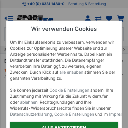
Zum Kaufbereich springen
Zur Produktbeschreibung spring
+49 (0) 6331 1480-0
‐ Beratung & Bestellung
Wir verwenden Cookies
Um Ihr Einkaufserlebnis zu verbessern, verwenden wir
Cookies zur Optimierung unserer Webseite und zur
6/6
Start
Aufbewahrungshilfen
Ballnetze & Ballschalen
Anzeige personalisierter Werbeinhalte. Dabei kann ein
Drittlandtransfer stattfinden. Die Datenempfänger
Ballnetz für 6 Bälle, gelb
verarbeiten Ihre Daten ggf. zu weiteren, eigenen
3 Bewertungen
Zwecken. Durch Klick auf
alle erlauben
stimmen Sie der
Art-Nr. 18010
genannten Verarbeitung zu.
Sie können jederzeit
Cookie Einstellungen
ändern, Ihre
Zustimmung mit Wirkung für die Zukunft widerrufen
oder
ablehnen
. Rechtsgrundlagen und Ihre
Widerrufs-/Widerspruchsrechte finden Sie in unserer
Datenschutzerklärung
,
Cookie Einstellungen
und im
Impress
ALLE AKZEPTIEREN