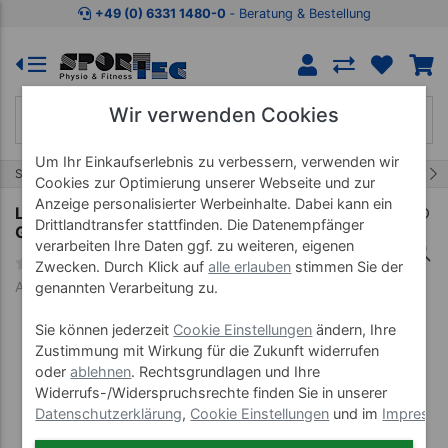
Zum Kaufbereich springen
Zur Produktbeschreibung spring
+49 (0) 6331 1480-0
‐ Beratung & Bestellung
Wir verwenden Cookies
Um Ihr Einkaufserlebnis zu verbessern, verwenden wir
5/11
Start
Therapieliegen Lojer
Therapieliege Manuthera
Cookies zur Optimierung unserer Webseite und zur
Anzeige personalisierter Werbeinhalte. Dabei kann ein
Lojer Therapieliege Manuthera Modell 242,
Drittlandtransfer stattfinden. Die Datenempfänger
Grauweiß mit Elektroantrieb
verarbeiten Ihre Daten ggf. zu weiteren, eigenen
Zwecken. Durch Klick auf
alle erlauben
stimmen Sie der
Art-Nr. 23437-06
genannten Verarbeitung zu.
Sie können jederzeit
Cookie Einstellungen
ändern, Ihre
Zustimmung mit Wirkung für die Zukunft widerrufen
oder
ablehnen
. Rechtsgrundlagen und Ihre
Widerrufs-/Widerspruchsrechte finden Sie in unserer
Datenschutzerklärung
,
Cookie Einstellungen
und im
Impress