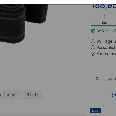
188,9
Set
Sofort lie
30 Tage G
Persönlic
Kostenlose
Zahlungsar
Da
ertungen
PDF (1)
NEU