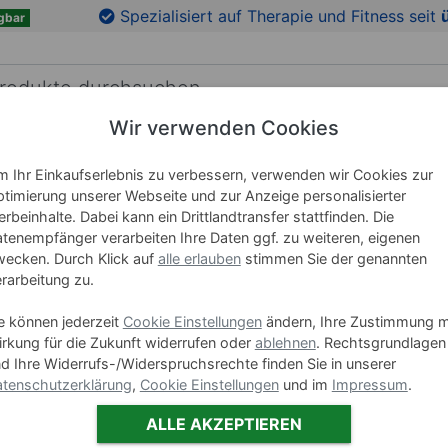
en
Zu den Produktbildern springen
Spezialisiert auf Therapie und Fitness seit
gbar
Wir verwenden Cookies
RICHTUNG
LEHRMITTEL
WELLNESS
MARKEN
 Ihr Einkaufserlebnis zu verbessern, verwenden wir Cookies zur
timierung unserer Webseite und zur Anzeige personalisierter
thera
rbeinhalte. Dabei kann ein Drittlandtransfer stattfinden. Die
tenempfänger verarbeiten Ihre Daten ggf. zu weiteren, eigenen
Fixiergur
ecken. Durch Klick auf
alle erlauben
stimmen Sie der genannten
rarbeitung zu.
Art-Nr. 23489
e können jederzeit
Cookie Einstellungen
ändern, Ihre Zustimmung m
Varianten
rkung für die Zukunft widerrufen oder
ablehnen
. Rechtsgrundlagen
d Ihre Widerrufs-/Widerspruchsrechte finden Sie in unserer
tenschutzerklärung
,
Cookie Einstellungen
und im
Impressum
.
SE
ALLE AKZEPTIEREN
-10 %
Set