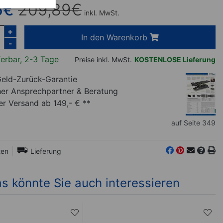
5
€
209,89
€
inkl. MwSt.
+
In den Warenkorb
-
ferbar, 2-3 Tage
Preise inkl. MwSt.
KOSTENLOSE Lieferung
eld-Zurück-Garantie
her Ansprechpartner
& Beratung
r Versand ab 149,- € **
auf Seite 349
ten
Lieferung
s könnte Sie auch interessieren