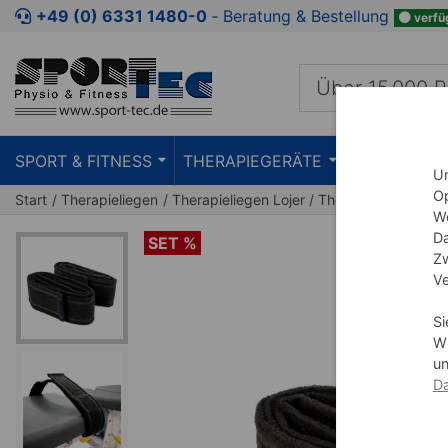
Zum Kaufbereich springen
Zur Produktbeschreibung spring
+49 (0) 6331 1480-0
‐ Beratung & Bestellung
verfü
SPORT & FITNESS
THERAPIEGERÄTE
PRAXISEIN
Um
Op
Start
Therapieliegen
Therapieliegen Lojer
Therapieliege Manu
We
Da
SET %
Zw
Ve
Si
Wi
un
Da