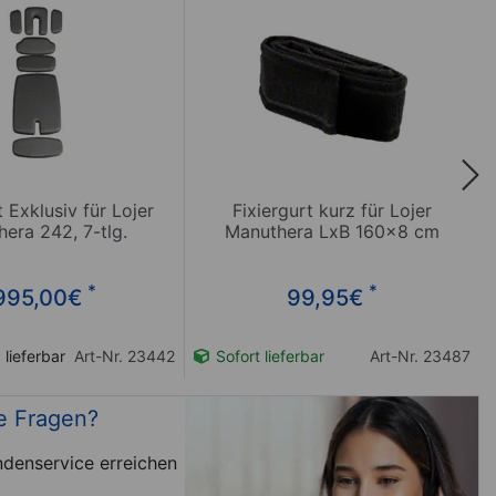
t Exklusiv für Lojer
Fixiergurt kurz für Lojer
era 242, 7-tlg.
Manuthera LxB 160x8 cm
*
*
995,00
€
99,95
€
 lieferbar
Art-Nr. 23442
Sofort lieferbar
Art-Nr. 23487
e Fragen?
denservice erreichen