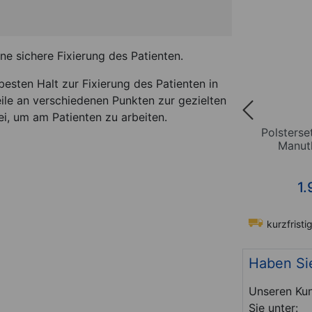
ne sichere Fixierung des Patienten.
besten Halt zur Fixierung des Patienten in
ile an verschiedenen Punkten zur gezielten
ei, um am Patienten zu arbeiten.
für
Brustteilpolster für
Polsterse
2
Manuthera 242
Manuth
*
149,95
€
1.
t-Nr. 23441
Sofort lieferbar
Art-Nr. 23486
kurzfristig
Haben Si
Unseren Kun
Sie unter: