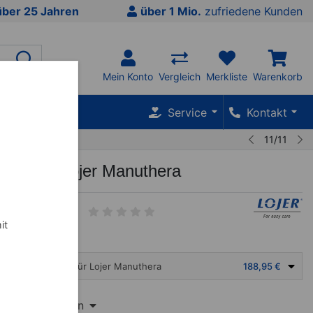
über 25 Jahren
über 1 Mio.
zufriedene Kunden
Mein Konto
Vergleich
Merkliste
Warenkorb
SALE %
Service
Kontakt
11/11
t Set für Lojer Manuthera
it
Fixiergurt Set für Lojer Manuthera
188,95 €
T
 Inhalt anzeigen