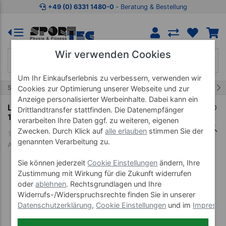
Zum Kaufbereich springen
Zur Produktbeschreibung spring
+49 (0) 6331 1480-0
‐ Beratung & Bestellung
Wir verwenden Cookies
Um Ihr Einkaufserlebnis zu verbessern, verwenden wir
2/12
Start
Matten
Turnmatten
Cookies zur Optimierung unserer Webseite und zur
Anzeige personalisierter Werbeinhalte. Dabei kann ein
Leichtturnmatte mit Lederecken, LxBxH
Drittlandtransfer stattfinden. Die Datenempfänger
150x100x6 cm
verarbeiten Ihre Daten ggf. zu weiteren, eigenen
Zwecken. Durch Klick auf
alle erlauben
stimmen Sie der
genannten Verarbeitung zu.
Art-Nr. 15305
Sie können jederzeit
Cookie Einstellungen
ändern, Ihre
Zustimmung mit Wirkung für die Zukunft widerrufen
oder
ablehnen
. Rechtsgrundlagen und Ihre
Widerrufs-/Widerspruchsrechte finden Sie in unserer
Datenschutzerklärung
,
Cookie Einstellungen
und im
Impress