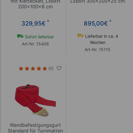
mit Klettecken, LxBxH
LxBxH 300x200x25 cm
200x100x8 cm
*
*
329,95
€
895,00
€
Lieferbar in ca. 4
Sofort lieferbar
Wochen
Art-Nr. 15406
Art-Nr. 15115
(1)
Wandbefestigungsgurt
Standard für Turnmatten