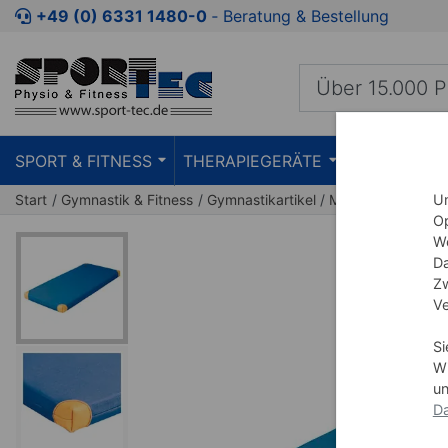
Zum Kaufbereich springen
Zur Produktbeschreibung spring
+49 (0) 6331 1480-0
‐ Beratung & Bestellung
SPORT & FITNESS
THERAPIEGERÄTE
PRAXISEIN
Start
Gymnastik & Fitness
Gymnastikartikel
Matten
Turnmat
Um
Op
We
Da
Zw
Ve
Si
Wi
un
Da