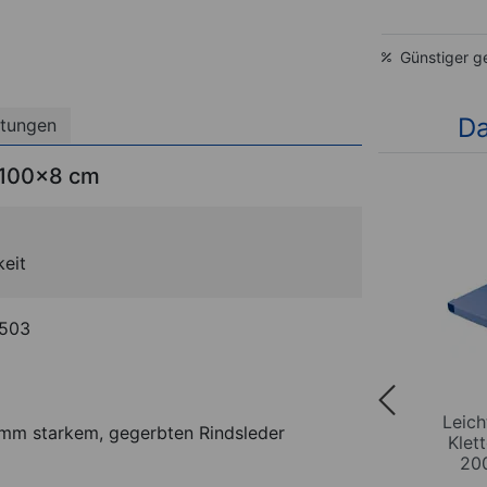
Günstiger g
Da
tungen
x100x8 cm
keit
2503
ür
Mattenwagen für
Leich
5 mm starkem, gegerbten Rindsleder
 LxB
Weichböden, LxBxH
Klet
300x65x180 cm
20