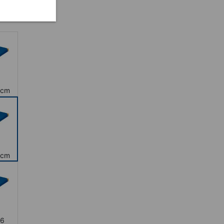
en
 cm
 cm
6