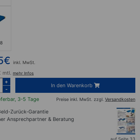
8
5
€
inkl. MwSt.
 mtl.
mehr Infos
+
In den Warenkorb
-
eferbar, 3-5 Tage
Preise inkl. MwSt.
zzgl.
Versandkosten
eld-Zurück-Garantie
her Ansprechpartner
& Beratung
auf Seite 33