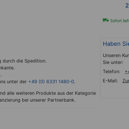
*
*
1.149,00
€
2
hen
Lieferbar in ca. 3 Wochen
Sofort lie
t-Nr. 21982
Art-Nr. 21983
Haben Si
Unseren Kun
g durch die Spedition.
Sie unter:
nkante.
Telefon:
+
.
E-Mail:
Zu
uns unter der
+49 (0) 6331 1480-0
.
d alle weiteren Produkte aus der Kategorie
anzierung bei unserer Partnerbank.