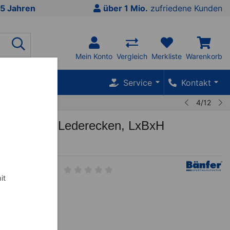
5 Jahren
über 1 Mio.
zufriedene Kunden
Mein Konto
Vergleich
Merkliste
Warenkorb
SALE %
Service
Kontakt
4/12
rnmatte mit Lederecken, LxBxH
x8 cm
it
n