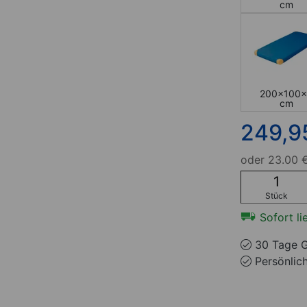
cm
200x100x
cm
249,9
oder
23.00 €
Stück
Sofort li
30 Tage G
Persönlic