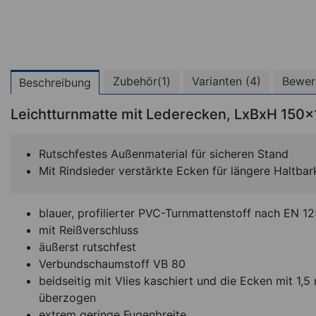
Zubehör(1)
Varianten (4)
Bewer
Beschreibung
Leichtturnmatte mit Lederecken, LxBxH 150
Rutschfestes Außenmaterial für sicheren Stand
Mit Rindsleder verstärkte Ecken für längere Haltbar
blauer, profilierter PVC-Turnmattenstoff nach EN 1
mit Reißverschluss
äußerst rutschfest
Verbundschaumstoff VB 80
Mattenwagen f
beidseitig mit Vlies kaschiert und die Ecken mit 1,
Leichtturnmatten,
überzogen
200x100 cm
extrem geringe Fugenbreite