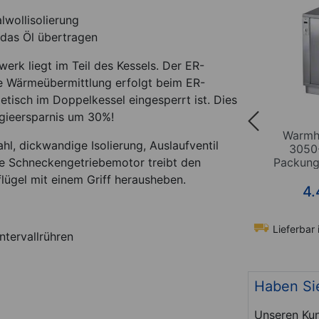
wollisolierung
 das Öl übertragen
rk liegt im Teil des Kessels. Der ER-
Die Wärmeübermittlung erfolgt beim ER-
tisch im Doppelkessel eingesperrt ist. Dies
gieersparnis um 30%!
werk ER
Fango-Paraffin Rührwerk AR
Warmh
l, dickwandige Isolierung, Auslaufventil
V
70, 70 l, 400 V
3050
Packunge
ke Schneckengetriebemotor treibt den
flügel mit einem Griff herausheben.
*
*
6.495,00
€
4.
hen
Lieferbar in ca. 2 Wochen
Lieferbar 
ntervallrühren
t-Nr. 24811
Art-Nr. 24803
Haben Si
Unseren Kun