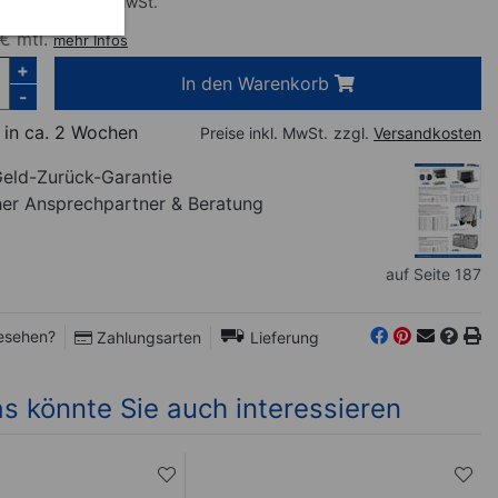
inkl. MwSt.
€ mtl.
mehr Infos
+
In den Warenkorb
-
 in ca. 2 Wochen
Preise inkl. MwSt.
zzgl.
Versandkosten
eld-Zurück-Garantie
her Ansprechpartner
& Beratung
auf Seite 187
esehen?
Zahlungsarten
Lieferung
s könnte Sie auch interessieren