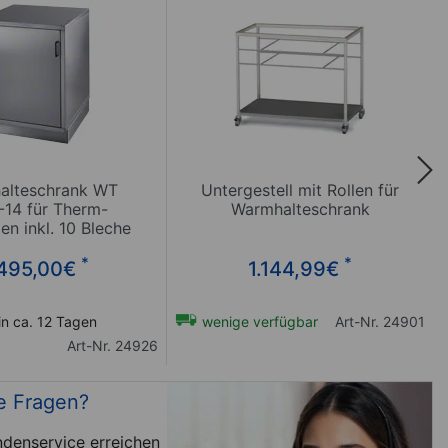
alteschrank WT
Untergestell mit Rollen für
-14 für Therm-
Warmhalteschrank
n inkl. 10 Bleche
*
*
495,00
€
1.144,99
€
in ca. 12 Tagen
wenige verfügbar
Art-Nr. 24901
Art-Nr. 24926
e Fragen?
denservice erreichen