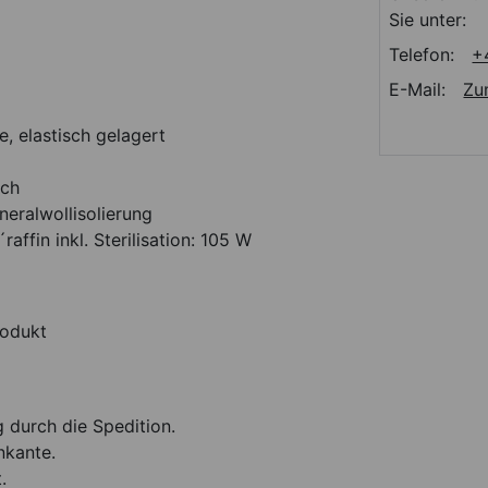
Sie unter:
Telefon:
+
E-Mail:
Zu
, elastisch gelagert
ech
eralwollisolierung
ffin inkl. Sterilisation: 105 W
rodukt
g durch die Spedition.
nkante.
.