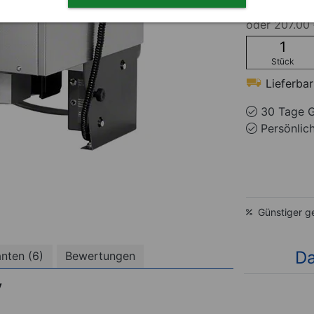
oder
207.00 
Stück
Lieferbar
30 Tage G
Persönlic
Günstiger g
Da
anten (6)
Bewertungen
V