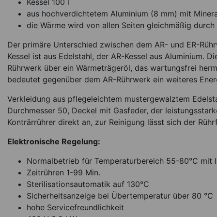
Kessel 100 l
aus hochverdichtetem Aluminium (8 mm) mit Mineral
die Wärme wird von allen Seiten gleichmäßig durch
Der primäre Unterschied zwischen dem AR- und ER-Rührwe
Kessel ist aus Edelstahl, der AR-Kessel aus Aluminium. 
Rührwerk über ein Wärmeträgeröl, das wartungsfrei herme
bedeutet gegenüber dem AR-Rührwerk ein weiteres Ener
Fango-Paraffin Rühr
Verkleidung aus pflegeleichtem mustergewalztem Edelstah
50, 50 l, 400 
Durchmesser 50, Deckel mit Gasfeder, der leistungsstar
Konträrrührer direkt an, zur Reinigung lässt sich der Rühr
7.845,00
€
Elektronische Regelung:
Lieferbar in ca. 4 Woc
Normalbetrieb für Temperaturbereich 55-80°C mit I
Ar
Zeitrühren 1-99 Min.
Sterilisationsautomatik auf 130°C
Sicherheitsanzeige bei Übertemperatur über 80 °C
hohe Servicefreundlichkeit