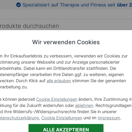
en
Zu den Produktbildern springen
Spezialisiert auf Therapie und Fitness seit
über 2
Wir verwenden Cookies
RICHTUNG
LEHRMITTEL
WELLNESS
MARKEN
 Ihr Einkaufserlebnis zu verbessern, verwenden wir Cookies zur
timierung unserer Webseite und zur Anzeige personalisierter
rbeinhalte. Dabei kann ein Drittlandtransfer stattfinden. Die
Fango-Pa
tenempfänger verarbeiten Ihre Daten ggf. zu weiteren, eigenen
ecken. Durch Klick auf
alle erlauben
stimmen Sie der genannten
rarbeitung zu.
Art-Nr. 24804
e können jederzeit
Cookie Einstellungen
ändern, Ihre Zustimmung m
Varianten
rkung für die Zukunft widerrufen oder
ablehnen
. Rechtsgrundlagen
d Ihre Widerrufs-/Widerspruchsrechte finden Sie in unserer
Fan
tenschutzerklärung
,
Cookie Einstellungen
und im
Impressum
.
9.245
ALLE AKZEPTIEREN