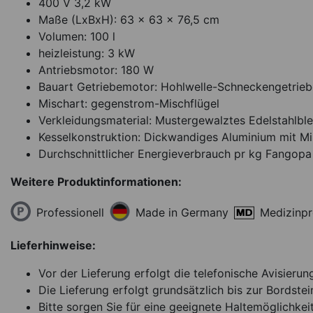
400 V 3,2 kW
Maße (LxBxH): 63 x 63 x 76,5 cm
Volumen: 100 l
heizleistung: 3 kW
Antriebsmotor: 180 W
Bauart Getriebemotor: Hohlwelle-Schneckengetriebe
Mischart: gegenstrom-Mischflügel
Verkleidungsmaterial: Mustergewalztes Edelstahlbl
Kesselkonstruktion: Dickwandiges Aluminium mit Min
Durchschnittlicher Energieverbrauch pr kg Fangopa´ra
Weitere Produktinformationen:
Professionell
Medizinp
Made in Germany
Lieferhinweise:
Vor der Lieferung erfolgt die telefonische Avisierun
Die Lieferung erfolgt grundsätzlich bis zur Bordstei
Bitte sorgen Sie für eine geeignete Haltemöglichkeit