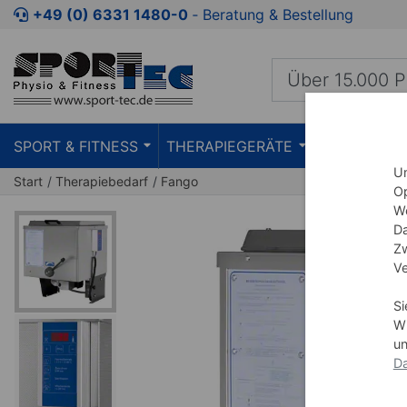
Zum Kaufbereich springen
Zur Produktbeschreibung spring
+49 (0) 6331 1480-0
‐ Beratung & Bestellung
SPORT & FITNESS
THERAPIEGERÄTE
PRAXISEIN
Um
Start
Therapiebedarf
Fango
Op
We
Da
Zw
Ve
Si
Wi
un
Da