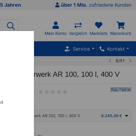
5 Jahren
über 1 Mio.
zufriedene Kunden
Mein Konto
Vergleich
Merkliste
Warenkorb
SALE %
Service
Kontakt
8/51
raffin Rührwerk AR 100, 100 l, 400 V
it
go-Paraffin Rührwerk AR 100, 100 l, 400 V
9.245,00 €
,00
€