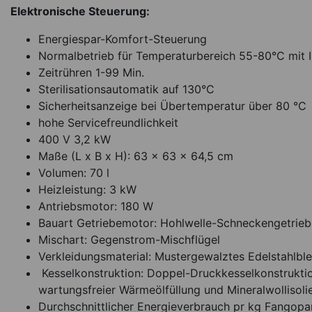
Elektronische Steuerung:
Energiespar-Komfort-Steuerung
Normalbetrieb für Temperaturbereich 55-80°C mit I
Zeitrühren 1-99 Min.
Sterilisationsautomatik auf 130°C
Sicherheitsanzeige bei Übertemperatur über 80 °C
hohe Servicefreundlichkeit
400 V 3,2 kW
Maße (L x B x H): 63 x 63 x 64,5 cm
Volumen: 70 l
Heizleistung: 3 kW
Antriebsmotor: 180 W
Bauart Getriebemotor: Hohlwelle-Schneckengetriebe
Mischart: Gegenstrom-Mischflügel
Verkleidungsmaterial: Mustergewalztes Edelstahlbl
Kesselkonstruktion: Doppel-Druckkesselkonstruktio
wartungsfreier Wärmeölfüllung und Mineralwollisoli
Durchschnittlicher Energieverbrauch pr kg Fangoparaf