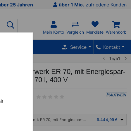
über 25 Jahren
über 1 Mio.
zufriedene Kunden
Mein Konto
Vergleich
Merkliste
Warenkorb
SALE %
Service
Kontakt
15/51
raffin Rührwerk ER 70, mit Energiespar-
Steuerung, 70 l, 400 V
it
Fango-Paraffin Rührwerk ER 70, mit Energiespar-Komfort-Steuerung, 70 l, 400 V
9.444,99 €