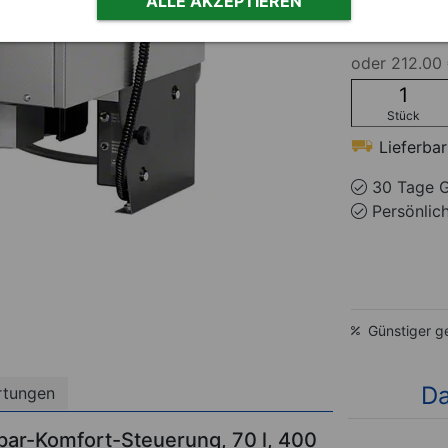
ALLE AKZEPTIEREN
9.444
oder
212.00 
Stück
Lieferbar
30 Tage G
Persönlic
Günstiger g
Da
rtungen
par-Komfort-Steuerung, 70 l, 400