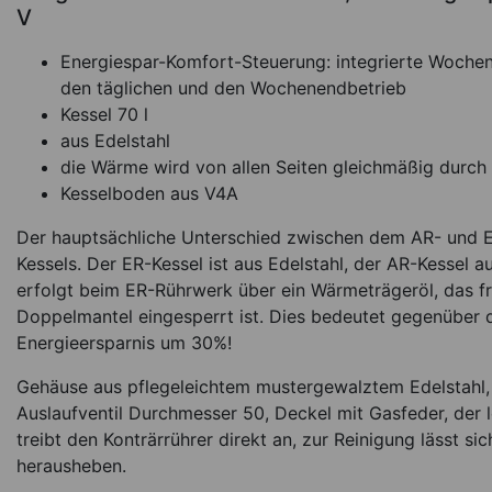
V
Energiespar-Komfort-Steuerung: integrierte Wochenze
den täglichen und den Wochenendbetrieb
Kessel 70 l
aus Edelstahl
die Wärme wird von allen Seiten gleichmäßig durch
Kesselboden aus V4A
Der hauptsächliche Unterschied zwischen dem AR- und ER
Fango-Paraffin Rühr
70, mit Energies
Kessels. Der ER-Kessel ist aus Edelstahl, der AR-Kessel
Komfort-Steuerung,
erfolgt beim ER-Rührwerk über ein Wärmeträgeröl, das fr
400 V
Doppelmantel eingesperrt ist. Dies bedeutet gegenüber
*
7.395,01
€
Energieersparnis um 30%!
Lieferbar in ca. 3 Woc
Gehäuse aus pflegeleichtem mustergewalztem Edelstahl, 
Ar
Auslaufventil Durchmesser 50, Deckel mit Gasfeder, der
treibt den Konträrrührer direkt an, zur Reinigung lässt si
herausheben.