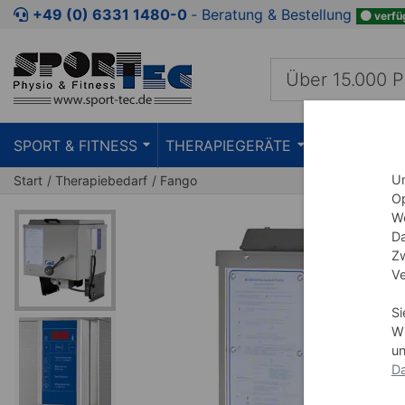
Zum Kaufbereich springen
Zur Produktbeschreibung spring
+49 (0) 6331 1480-0
‐ Beratung & Bestellung
verfü
SPORT & FITNESS
THERAPIEGERÄTE
PRAXISEIN
Um
Start
Therapiebedarf
Fango
Op
We
Da
Zw
Ve
Si
Wi
un
Da