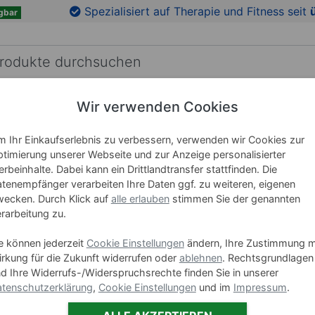
en
Zu den Produktbildern springen
Spezialisiert auf Therapie und Fitness seit
gbar
Wir verwenden Cookies
RICHTUNG
LEHRMITTEL
WELLNESS
MARKEN
 Ihr Einkaufserlebnis zu verbessern, verwenden wir Cookies zur
timierung unserer Webseite und zur Anzeige personalisierter
Fango-Pa
rbeinhalte. Dabei kann ein Drittlandtransfer stattfinden. Die
tenempfänger verarbeiten Ihre Daten ggf. zu weiteren, eigenen
Komfort-
ecken. Durch Klick auf
alle erlauben
stimmen Sie der genannten
rarbeitung zu.
Art-Nr. 24817
e können jederzeit
Cookie Einstellungen
ändern, Ihre Zustimmung m
rkung für die Zukunft widerrufen oder
ablehnen
. Rechtsgrundlagen
Varianten
d Ihre Widerrufs-/Widerspruchsrechte finden Sie in unserer
tenschutzerklärung
,
Cookie Einstellungen
und im
Impressum
.