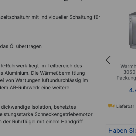
itschaltuhr mit individueller Schaltung für
 das Öl übertragen
-Rührwerk liegt im Teilbereich des
werk AR
Warmhalteschrank für
Warmh
par-
Spitzner Therm Warmpack
3050
 aus Aluminium. Die Wärmeübermittlung
 70 l,
Packunge
ei von Wartungen luftundurchlässig im
 dem AR-Rührwerk eine weitere
*
3.895,00
€
4.
hen
Lieferbar in ca. 5 Wochen
Lieferbar 
dickwandige Isolation, beheiztes
t-Nr. 24805
Art-Nr. 24925
 leistungsstarke Schneckengetriebemotor
ch der Rührflügel mit einem Handgriff
Haben Si