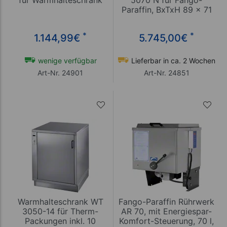
für Warmhalteschrank
5070 N für Fango-
Paraffin, BxTxH 89 x 71
x 82 cm
*
*
1.144,99
€
5.745,00
€
wenige verfügbar
Lieferbar in ca. 2 Wochen
Art-Nr. 24901
Art-Nr. 24851
Warmhalteschrank WT
Fango-Paraffin Rührwerk
3050-14 für Therm-
AR 70, mit Energiespar-
Packungen inkl. 10
Komfort-Steuerung, 70 l,