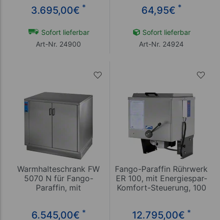
*
*
3.695,00
€
64,95
€
Sofort lieferbar
Sofort lieferbar
Art-Nr. 24900
Art-Nr. 24924
Warmhalteschrank FW
Fango-Paraffin Rührwerk
5070 N für Fango-
ER 100, mit Energiespar-
Paraffin, mit
Komfort-Steuerung, 100
Energiespar-Komfort-
l, 400 V
Steuerung, BxTxH
*
*
6.545,00
€
12.795,00
€
89x71x82