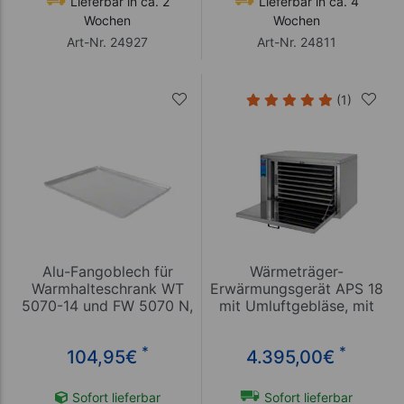
Lieferbar in ca. 2
Lieferbar in ca. 4
Wochen
Wochen
Art-Nr. 24927
Art-Nr. 24811
(1)
Alu-Fangoblech für
Wärmeträger-
Warmhalteschrank WT
Erwärmungsgerät APS 18
5070-14 und FW 5070 N,
mit Umluftgebläse, mit
LxB 68x46 cm
Energiespar-Komfort-
Steuerung
*
*
104,95
€
4.395,00
€
Sofort lieferbar
Sofort lieferbar