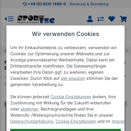
Zum Kaufbereich springen
Zur Produktbeschreibung spring
+49 (0) 6331 1480-0
‐ Beratung & Bestellung
Wir verwenden Cookies
Um Ihr Einkaufserlebnis zu verbessern, verwenden wir
10/51
Start
Therapiebedarf
Fango
Cookies zur Optimierung unserer Webseite und zur
Anzeige personalisierter Werbeinhalte. Dabei kann ein
Fango-Paraffin Rührwerk AR 100, mit
Drittlandtransfer stattfinden. Die Datenempfänger
Energiespar-Komfort-Steuerung, 100 l, 400 V
verarbeiten Ihre Daten ggf. zu weiteren, eigenen
Zwecken. Durch Klick auf
alle erlauben
stimmen Sie der
Art-Nr. 24806
genannten Verarbeitung zu.
Sie können jederzeit
Cookie Einstellungen
ändern, Ihre
Zustimmung mit Wirkung für die Zukunft widerrufen
oder
ablehnen
. Rechtsgrundlagen und Ihre
Widerrufs-/Widerspruchsrechte finden Sie in unserer
Datenschutzerklärung
,
Cookie Einstellungen
und im
Impress