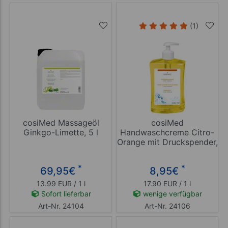
(1)
cosiMed Massageöl
cosiMed
Ginkgo-Limette, 5 l
Handwaschcreme Citro-
Orange mit Druckspender,
500 ml
*
*
69,95
€
8,95
€
13.99 EUR / 1 l
17.90 EUR / 1 l
Sofort lieferbar
wenige verfügbar
Art-Nr. 24104
Art-Nr. 24106