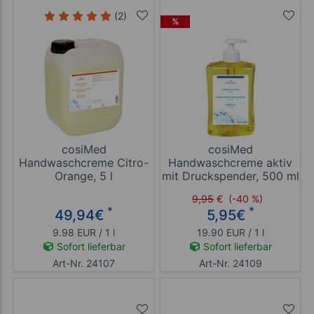
(2)
%
cosiMed
cosiMed
Handwaschcreme Citro-
Handwaschcreme aktiv
Orange, 5 l
mit Druckspender, 500 ml
9,95
€
(-40 %)
*
*
49,94
€
5,95
€
9.98 EUR / 1 l
19.90 EUR / 1 l
Sofort lieferbar
Sofort lieferbar
Art-Nr. 24107
Art-Nr. 24109