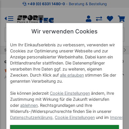
Zum Kaufbereich springen
Zur Produktbeschreibung spring
+49 (0) 6331 1480-0
‐ Beratung & Bestellung
Wir verwenden Cookies
Um Ihr Einkaufserlebnis zu verbessern, verwenden wir
122/457
Start
Therapiebedarf
Präparate
Cookies zur Optimierung unserer Webseite und zur
Anzeige personalisierter Werbeinhalte. Dabei kann ein
cosiMed Ätherisches Öl Zitrone, 10 ml
Drittlandtransfer stattfinden. Die Datenempfänger
verarbeiten Ihre Daten ggf. zu weiteren, eigenen
1 Bewertung
Zwecken. Durch Klick auf
alle erlauben
stimmen Sie der
Art-Nr. 24095
genannten Verarbeitung zu.
Sie können jederzeit
Cookie Einstellungen
ändern, Ihre
Zustimmung mit Wirkung für die Zukunft widerrufen
oder
ablehnen
. Rechtsgrundlagen und Ihre
Widerrufs-/Widerspruchsrechte finden Sie in unserer
Datenschutzerklärung
,
Cookie Einstellungen
und im
Impress