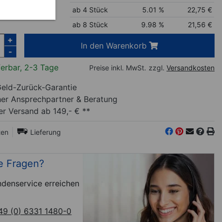
inkl. MwSt.
ab 4 Stück
5.01 %
22,75
€
ab 8 Stück
9.98 %
21,56
€
+
In den Warenkorb
-
ferbar, 2-3 Tage
Preise inkl. MwSt.
zzgl.
Versandkosten
eld-Zurück-Garantie
her Ansprechpartner
& Beratung
r Versand ab 149,- € **
ten
Lieferung
e Fragen?
denservice erreichen
49 (0) 6331 1480-0