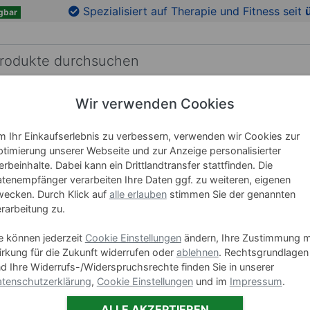
en
Zu den Produktbildern springen
Spezialisiert auf Therapie und Fitness seit
gbar
Wir verwenden Cookies
RICHTUNG
LEHRMITTEL
WELLNESS
MARKEN
 Ihr Einkaufserlebnis zu verbessern, verwenden wir Cookies zur
timierung unserer Webseite und zur Anzeige personalisierter
rbeinhalte. Dabei kann ein Drittlandtransfer stattfinden. Die
Spitzner
tenempfänger verarbeiten Ihre Daten ggf. zu weiteren, eigenen
ecken. Durch Klick auf
alle erlauben
stimmen Sie der genannten
Art-Nr. 36203
rarbeitung zu.
Varianten
e können jederzeit
Cookie Einstellungen
ändern, Ihre Zustimmung m
rkung für die Zukunft widerrufen oder
ablehnen
. Rechtsgrundlagen
Spi
d Ihre Widerrufs-/Widerspruchsrechte finden Sie in unserer
tenschutzerklärung
,
Cookie Einstellungen
und im
Impressum
.
23,95
ALLE AKZEPTIEREN