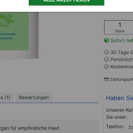
23.95 EUR / 1 l
Stück
Sofort lie
30 Tage G
Persönlic
Kostenlose
Zahlungsar
Haben Si
s (1)
Bewertungen
Unseren Kun
Sie unter:
Telefon:
+
gan für empfindliche Haut.