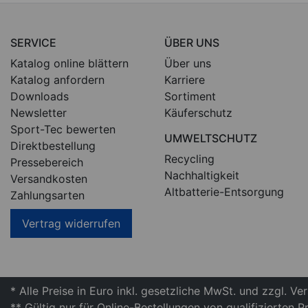
SERVICE
ÜBER UNS
Katalog online blättern
Über uns
Katalog anfordern
Karriere
Downloads
Sortiment
Newsletter
Käuferschutz
Sport-Tec bewerten
UMWELTSCHUTZ
Direktbestellung
Recycling
Pressebereich
Nachhaltigkeit
Versandkosten
Altbatterie-Entsorgung
Zahlungsarten
Vertrag widerrufen
* Alle Preise in Euro inkl. gesetzliche MwSt. und zzgl. V
** Gültig nur für Online-Bestellungen von qualifizierten 