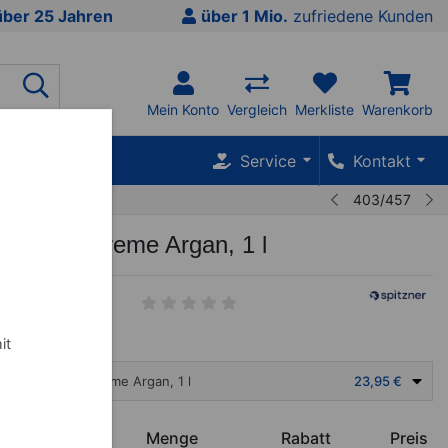
über 25 Jahren
über 1 Mio.
zufriedene Kunden
Mein Konto
Vergleich
Merkliste
Warenkorb
SALE %
Service
Kontakt
403/457
 Massagecreme Argan, 1 l
it
tzner Massagecreme Argan, 1 l
23,95 €
€
Menge
Rabatt
Preis