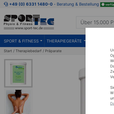
Zum Kaufbereich springen
Zur Produktbeschreibung spring
+49 (0) 6331 1480-0
‐ Beratung & Bestellung
verfü
SPORT & FITNESS
THERAPIEGERÄTE
PRAXISEIN
Um
Start
Therapiebedarf
Präparate
Op
We
Da
Zw
Ve
Si
Wi
un
Da