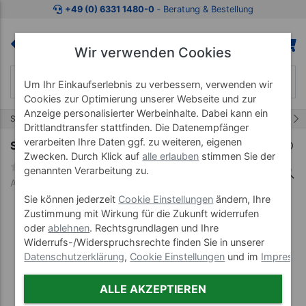
Zum Kaufbereich springen
Zur Produktbeschreibung spring
+49 (0) 6331 1480-0
‐ Beratung & Bestellung
Wir verwenden Cookies
Um Ihr Einkaufserlebnis zu verbessern, verwenden wir
Cookies zur Optimierung unserer Webseite und zur
Anzeige personalisierter Werbeinhalte. Dabei kann ein
402/457
Start
Therapiebedarf
Präparate
Drittlandtransfer stattfinden. Die Datenempfänger
verarbeiten Ihre Daten ggf. zu weiteren, eigenen
Spitzner Massagecreme Argan, 50 ml
Zwecken. Durch Klick auf
alle erlauben
stimmen Sie der
genannten Verarbeitung zu.
Art-Nr. 36202
Sie können jederzeit
Cookie Einstellungen
ändern, Ihre
Zustimmung mit Wirkung für die Zukunft widerrufen
oder
ablehnen
. Rechtsgrundlagen und Ihre
Widerrufs-/Widerspruchsrechte finden Sie in unserer
Datenschutzerklärung
,
Cookie Einstellungen
und im
Impress
ALLE AKZEPTIEREN