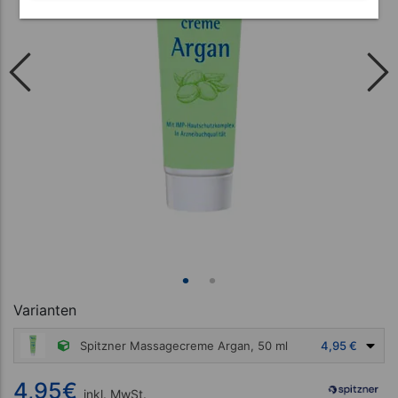
Varianten
Spitzner Massagecreme Argan, 50 ml
4,95 €
4,95
€
inkl. MwSt.