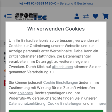
Zum Kaufbereich springen
Zur Produktbeschreibung spring
+49 (0) 6331 1480-0
‐ Beratung & Bestellung
Wir verwenden Cookies
Um Ihr Einkaufserlebnis zu verbessern, verwenden wir
23/55
Start
Fitnessgeräte
Rudergeräte
Cookies zur Optimierung unserer Webseite und zur
Anzeige personalisierter Werbeinhalte. Dabei kann ein
WaterRower Rudergerät Eiche, inkl. S4 Monitor,
Drittlandtransfer stattfinden. Die Datenempfänger
Herzfrequenzempfänger und Brustgurt POLAR
verarbeiten Ihre Daten ggf. zu weiteren, eigenen
T31, Set 3-tlg.
Zwecken. Durch Klick auf
alle erlauben
stimmen Sie der
1 Bewertung
genannten Verarbeitung zu.
Art-Nr. 22100
Sie können jederzeit
Cookie Einstellungen
ändern, Ihre
SET %
Zustimmung mit Wirkung für die Zukunft widerrufen
oder
ablehnen
. Rechtsgrundlagen und Ihre
Widerrufs-/Widerspruchsrechte finden Sie in unserer
Datenschutzerklärung
,
Cookie Einstellungen
und im
Impress