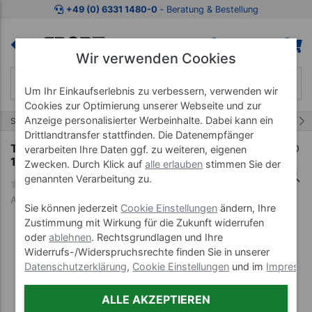
Zum Kaufbereich springen
Zur Produktbeschreibung spring
+49 (0) 6331 1480-0
‐ Beratung & Bestellung
Wir verwenden Cookies
Um Ihr Einkaufserlebnis zu verbessern, verwenden wir
Cookies zur Optimierung unserer Webseite und zur
Anzeige personalisierter Werbeinhalte. Dabei kann ein
25/68
Start
Matten
Gymnastikmatten
Drittlandtransfer stattfinden. Die Datenempfänger
TOGU Gymnastikmatte JumpYone, LxBxH
verarbeiten Ihre Daten ggf. zu weiteren, eigenen
180x66x0,5 cm
Zwecken. Durch Klick auf
alle erlauben
stimmen Sie der
genannten Verarbeitung zu.
Art-Nr. 03911
Sie können jederzeit
Cookie Einstellungen
ändern, Ihre
Zustimmung mit Wirkung für die Zukunft widerrufen
oder
ablehnen
. Rechtsgrundlagen und Ihre
Widerrufs-/Widerspruchsrechte finden Sie in unserer
Datenschutzerklärung
,
Cookie Einstellungen
und im
Impress
ALLE AKZEPTIEREN