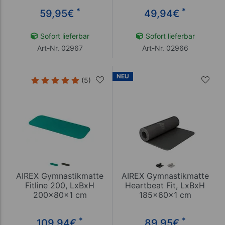
*
*
59,95
€
49,94
€
Sofort lieferbar
Sofort lieferbar
Art-Nr. 02967
Art-Nr. 02966
NEU
(5)
AIREX Gymnastikmatte
AIREX Gymnastikmatte
Fitline 200, LxBxH
Heartbeat Fit, LxBxH
200x80x1 cm
185x60x1 cm
*
*
109,94
€
89,95
€