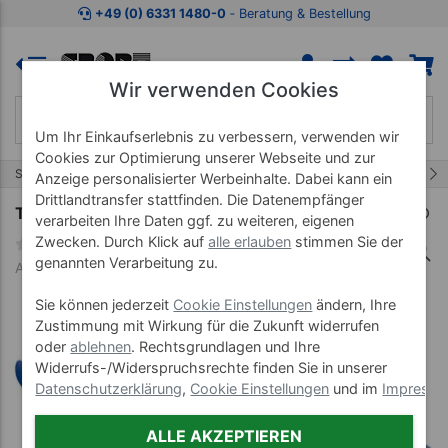
Zum Kaufbereich springen
Zur Produktbeschreibung spring
+49 (0) 6331 1480-0
‐ Beratung & Bestellung
Wir verwenden Cookies
Um Ihr Einkaufserlebnis zu verbessern, verwenden wir
Cookies zur Optimierung unserer Webseite und zur
3/8
Start
Therapieliege Smart ST
Smart ST6
Anzeige personalisierter Werbeinhalte. Dabei kann ein
Drittlandtransfer stattfinden. Die Datenempfänger
Therapieliege Smart ST6 mit Radhebesystem
verarbeiten Ihre Daten ggf. zu weiteren, eigenen
Zwecken. Durch Klick auf
alle erlauben
stimmen Sie der
genannten Verarbeitung zu.
Art-Nr. 23331-06-65-01
Sie können jederzeit
Cookie Einstellungen
ändern, Ihre
Zustimmung mit Wirkung für die Zukunft widerrufen
oder
ablehnen
. Rechtsgrundlagen und Ihre
Widerrufs-/Widerspruchsrechte finden Sie in unserer
Datenschutzerklärung
,
Cookie Einstellungen
und im
Impress
ALLE AKZEPTIEREN