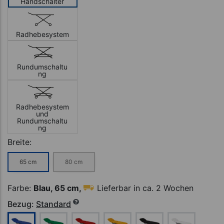
Handschalter
4-teilig
Radhebesystem
Rundumschaltu
5-teilig
ng
Radhebesystem
5-teilig mit
und
Dachstellung
Rundumschaltu
ng
Breite:
65 cm
80 cm
6-teilig
Farbe:
Blau, 65 cm,
Lieferbar in ca. 2 Wochen
Bezug:
Standard
7-teilig mit
Dachstellung