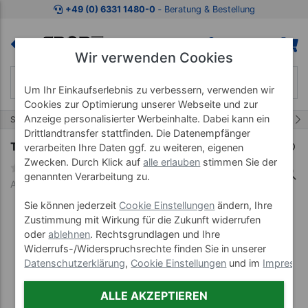
Zum Kaufbereich springen
Zur Produktbeschreibung spring
+49 (0) 6331 1480-0
‐ Beratung & Bestellung
Wir verwenden Cookies
Um Ihr Einkaufserlebnis zu verbessern, verwenden wir
Cookies zur Optimierung unserer Webseite und zur
Anzeige personalisierter Werbeinhalte. Dabei kann ein
2/8
Start
Therapieliege Smart ST
Smart ST3 DS
Drittlandtransfer stattfinden. Die Datenempfänger
Therapieliege Smart ST3 DS Dachstellung
verarbeiten Ihre Daten ggf. zu weiteren, eigenen
Zwecken. Durch Klick auf
alle erlauben
stimmen Sie der
genannten Verarbeitung zu.
Art-Nr. 23320-18-65-01
Sie können jederzeit
Cookie Einstellungen
ändern, Ihre
Zustimmung mit Wirkung für die Zukunft widerrufen
oder
ablehnen
. Rechtsgrundlagen und Ihre
Widerrufs-/Widerspruchsrechte finden Sie in unserer
Datenschutzerklärung
,
Cookie Einstellungen
und im
Impress
ALLE AKZEPTIEREN