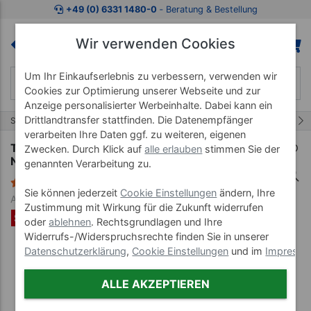
Zum Kaufbereich springen
Zur Produktbeschreibung spring
+49 (0) 6331 1480-0
‐ Beratung & Bestellung
Wir verwenden Cookies
Um Ihr Einkaufserlebnis zu verbessern, verwenden wir
Cookies zur Optimierung unserer Webseite und zur
Anzeige personalisierter Werbeinhalte. Dabei kann ein
Drittlandtransfer stattfinden. Die Datenempfänger
2/6
Start
Nasenschlitztuch
verarbeiten Ihre Daten ggf. zu weiteren, eigenen
Testpaket Hygieneüberzug und
Zwecken. Durch Klick auf
alle erlauben
stimmen Sie der
Nasenschlitztücher-Set je 100 Stück
genannten Verarbeitung zu.
6 Bewertungen
Sie können jederzeit
Cookie Einstellungen
ändern, Ihre
Art-Nr. 23453
Zustimmung mit Wirkung für die Zukunft widerrufen
SET %
oder
ablehnen
. Rechtsgrundlagen und Ihre
Widerrufs-/Widerspruchsrechte finden Sie in unserer
Datenschutzerklärung
,
Cookie Einstellungen
und im
Impress
ALLE AKZEPTIEREN