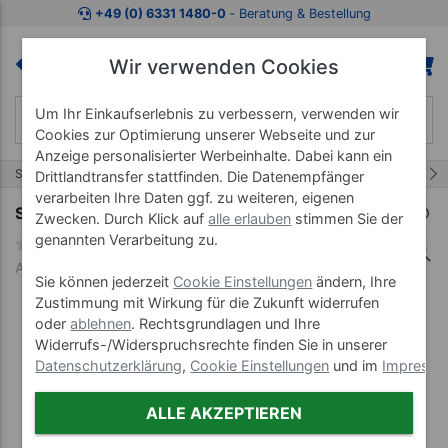
Zum Kaufbereich springen
Zur Produktbeschreibung spring
+49 (0) 6331 1480-0
‐ Beratung & Bestellung
Wir verwenden Cookies
Um Ihr Einkaufserlebnis zu verbessern, verwenden wir
Cookies zur Optimierung unserer Webseite und zur
Anzeige personalisierter Werbeinhalte. Dabei kann ein
51/72
Start
Kraftsportgeräte
Zubehör für Kraftgeräte
Drittlandtransfer stattfinden. Die Datenempfänger
verarbeiten Ihre Daten ggf. zu weiteren, eigenen
Sport-Tec Unterarmtrainer
Zwecken. Durch Klick auf
alle erlauben
stimmen Sie der
genannten Verarbeitung zu.
Art-Nr. 21115
Sie können jederzeit
Cookie Einstellungen
ändern, Ihre
Zustimmung mit Wirkung für die Zukunft widerrufen
oder
ablehnen
. Rechtsgrundlagen und Ihre
Widerrufs-/Widerspruchsrechte finden Sie in unserer
Datenschutzerklärung
,
Cookie Einstellungen
und im
Impress
ALLE AKZEPTIEREN