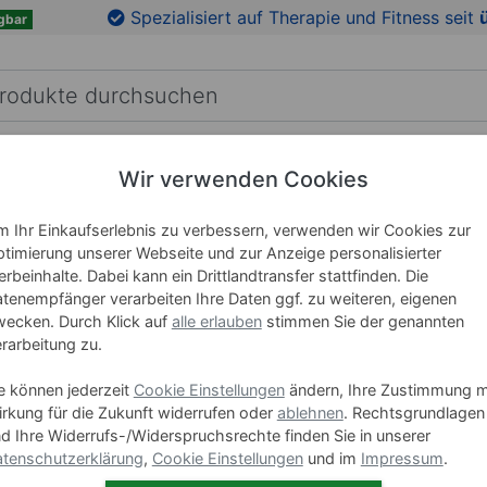
en
Zu den Produktbildern springen
Spezialisiert auf Therapie und Fitness seit
gbar
RICHTUNG
LEHRMITTEL
WELLNESS
MARKEN
Wir verwenden Cookies
ikmatten
 Ihr Einkaufserlebnis zu verbessern, verwenden wir Cookies zur
timierung unserer Webseite und zur Anzeige personalisierter
Sport-Te
rbeinhalte. Dabei kann ein Drittlandtransfer stattfinden. Die
180x60x
tenempfänger verarbeiten Ihre Daten ggf. zu weiteren, eigenen
ecken. Durch Klick auf
alle erlauben
stimmen Sie der genannten
rarbeitung zu.
Art-Nr. 02992
e können jederzeit
Cookie Einstellungen
ändern, Ihre Zustimmung m
Länge
rkung für die Zukunft widerrufen oder
ablehnen
. Rechtsgrundlagen
d Ihre Widerrufs-/Widerspruchsrechte finden Sie in unserer
140 cm
tenschutzerklärung
,
Cookie Einstellungen
und im
Impressum
.