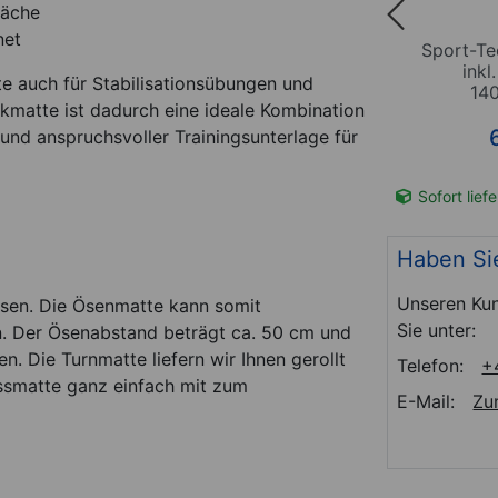
läche
net
kmatte
Sport-Tec Gymnastikmatte
Sport-Te
xH
inkl. Ösen, LxBxH
inkl
e auch für Stabilisationsübungen und
m
180x100x1,5 cm
14
kmatte ist dadurch eine ideale Kombination
*
134,95
€
nd anspruchsvoller Trainingsunterlage für
t-Nr. 02984
Sofort lieferbar
Art-Nr. 02994
Sofort lief
Haben Si
Unseren Kun
ösen. Die Ösenmatte kann somit
Sie unter:
. Der Ösenabstand beträgt ca. 50 cm und
. Die Turnmatte liefern wir Ihnen gerollt
Telefon:
+
essmatte ganz einfach mit zum
E-Mail:
Zu