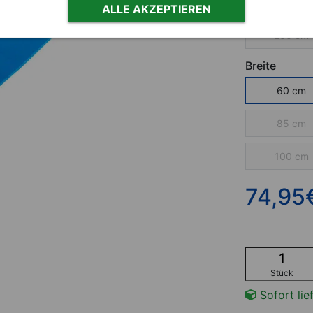
180 cm
ALLE AKZEPTIEREN
200 cm
Breite
60 cm
85 cm
100 cm
74,95
Stück
Sofort lie