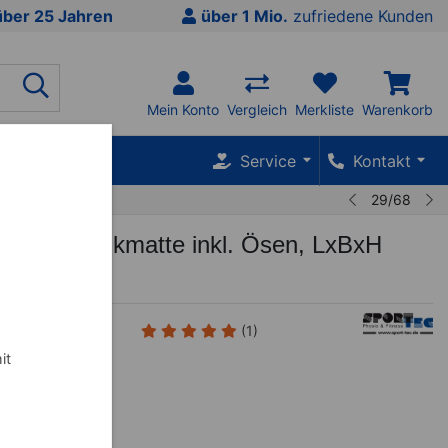
über 25 Jahren
über 1 Mio.
zufriedene Kunden
Mein Konto
Vergleich
Merkliste
Warenkorb
SALE %
Service
Kontakt
29/68
c Gymnastikmatte inkl. Ösen, LxBxH
1,5 cm
--01
(1)
it