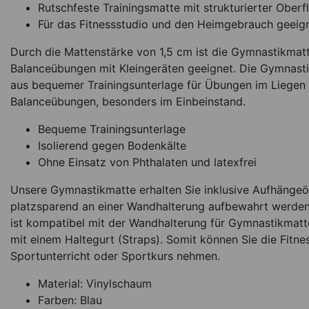
Rutschfeste Trainingsmatte mit strukturierter Oberf
Für das Fitnessstudio und den Heimgebrauch geeig
Sport-Tec Gymnasti
inkl. Ösen, LxB
Durch die Mattenstärke von 1,5 cm ist die Gymnastikmatt
180x100x1 c
Balanceübungen mit Kleingeräten geeignet. Die Gymnasti
*
89,95
€
aus bequemer Trainingsunterlage für Übungen im Liegen u
Balanceübungen, besonders im Einbeinstand.
Sofort lieferbar
Ar
Bequeme Trainingsunterlage
Isolierend gegen Bodenkälte
Ohne Einsatz von Phthalaten und latexfrei
Unsere Gymnastikmatte erhalten Sie inklusive Aufhänge
platzsparend an einer Wandhalterung aufbewahrt werden
ist kompatibel mit der Wandhalterung für Gymnastikmatten
mit einem Haltegurt (Straps). Somit können Sie die Fitn
Sportunterricht oder Sportkurs nehmen.
Material: Vinylschaum
Farben: Blau