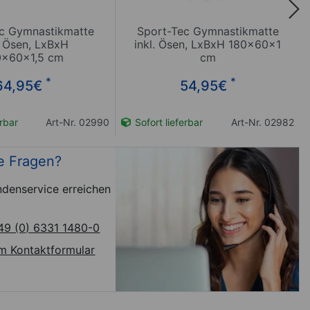
c Gymnastikmatte
Sport-Tec Gymnastikmatte
. Ösen, LxBxH
inkl. Ösen, LxBxH 180x60x1
0x60x1,5 cm
cm
*
*
64,95
€
54,95
€
erbar
Art-Nr. 02990
Sofort lieferbar
Art-Nr. 02982
e Fragen?
denservice erreichen
49 (0) 6331 1480-0
m Kontaktformular