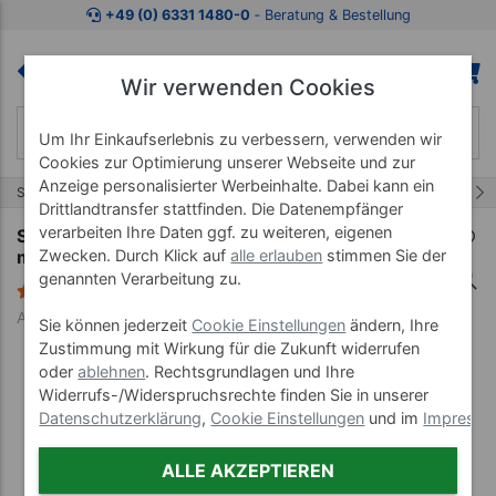
Zum Kaufbereich springen
Zur Produktbeschreibung spring
+49 (0) 6331 1480-0
‐ Beratung & Bestellung
Wir verwenden Cookies
Um Ihr Einkaufserlebnis zu verbessern, verwenden wir
Cookies zur Optimierung unserer Webseite und zur
Anzeige personalisierter Werbeinhalte. Dabei kann ein
1/16
Start
Seilzüge & MTT-Geräte
Lojer Geräte
Drittlandtransfer stattfinden. Die Datenempfänger
verarbeiten Ihre Daten ggf. zu weiteren, eigenen
Sport-Tec Funktionsstemme Functional Press
Zwecken. Durch Klick auf
alle erlauben
stimmen Sie der
mit Wegbegrenzer
genannten Verarbeitung zu.
1 Bewertung
Art-Nr. 80002
Sie können jederzeit
Cookie Einstellungen
ändern, Ihre
Zustimmung mit Wirkung für die Zukunft widerrufen
oder
ablehnen
. Rechtsgrundlagen und Ihre
Widerrufs-/Widerspruchsrechte finden Sie in unserer
Datenschutzerklärung
,
Cookie Einstellungen
und im
Impress
ALLE AKZEPTIEREN