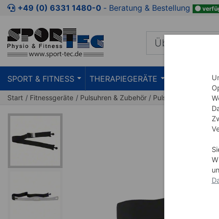
Zum Kaufbereich springen
Zur Produktbeschreibung spring
+49 (0) 6331 1480-0
‐ Beratung & Bestellung
verfü
Um
SPORT & FITNESS
THERAPIEGERÄTE
PRAXISEIN
Op
Start
Fitnessgeräte
Pulsuhren & Zubehör
Pulsuhr-Zubehör
We
Da
Zw
Ve
Si
Wi
un
Da