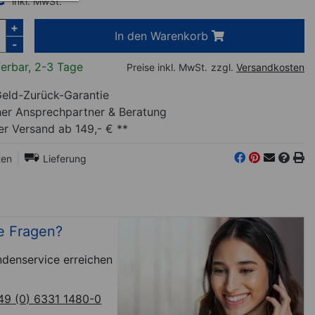
inkl. MwSt.
+
In den Warenkorb
-
ferbar, 2-3 Tage
Preise inkl. MwSt.
zzgl.
Versandkosten
eld-Zurück-Garantie
her Ansprechpartner
& Beratung
r Versand ab 149,- € **
ten
Lieferung
e Fragen?
denservice erreichen
49 (0) 6331 1480-0