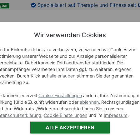
en
Zu den Produktbildern springen
Spezialisiert auf Therapie und Fitness seit
gbar
Wir verwenden Cookies
 Ihr Einkaufserlebnis zu verbessern, verwenden wir Cookies zur
RICHTUNG
LEHRMITTEL
WELLNESS
MARKEN
timierung unserer Webseite und zur Anzeige personalisierter
rbeinhalte. Dabei kann ein Drittlandtransfer stattfinden. Die
tenempfänger verarbeiten Ihre Daten ggf. zu weiteren, eigenen
POLAR Er
ecken. Durch Klick auf
alle erlauben
stimmen Sie der genannten
rarbeitung zu.
Art-Nr. 28367
e können jederzeit
Cookie Einstellungen
ändern, Ihre Zustimmung m
rkung für die Zukunft widerrufen oder
ablehnen
. Rechtsgrundlagen
Varianten
d Ihre Widerrufs-/Widerspruchsrechte finden Sie in unserer
tenschutzerklärung
,
Cookie Einstellungen
und im
Impressum
.
POL
ALLE AKZEPTIEREN
14,95