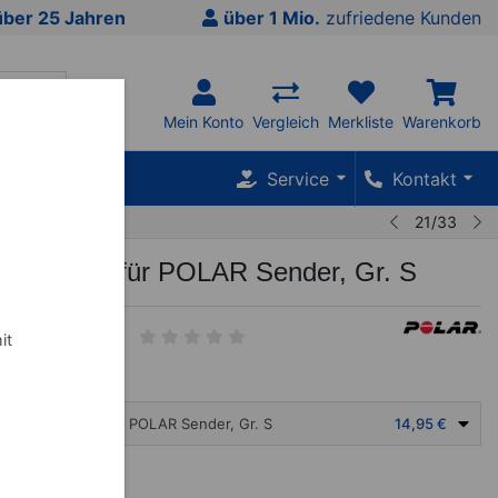
über 25 Jahren
über 1 Mio.
zufriedene Kunden
Mein Konto
Vergleich
Merkliste
Warenkorb
SALE %
Service
Kontakt
21/33
satzgurt für POLAR Sender, Gr. S
it
AR Ersatzgurt für POLAR Sender, Gr. S
14,95 €
€