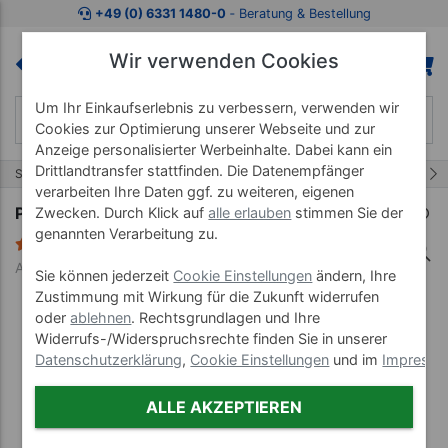
Zum Kaufbereich springen
Zur Produktbeschreibung spring
+49 (0) 6331 1480-0
‐ Beratung & Bestellung
Wir verwenden Cookies
Um Ihr Einkaufserlebnis zu verbessern, verwenden wir
Cookies zur Optimierung unserer Webseite und zur
Anzeige personalisierter Werbeinhalte. Dabei kann ein
Drittlandtransfer stattfinden. Die Datenempfänger
6/9
Start
Pulsmesser
verarbeiten Ihre Daten ggf. zu weiteren, eigenen
POLAR Ersatzgurt für POLAR Sender, Gr. M
Zwecken. Durch Klick auf
alle erlauben
stimmen Sie der
genannten Verarbeitung zu.
1 Bewertung
Art-Nr. 22229
Sie können jederzeit
Cookie Einstellungen
ändern, Ihre
Zustimmung mit Wirkung für die Zukunft widerrufen
oder
ablehnen
. Rechtsgrundlagen und Ihre
Widerrufs-/Widerspruchsrechte finden Sie in unserer
Datenschutzerklärung
,
Cookie Einstellungen
und im
Impress
ALLE AKZEPTIEREN