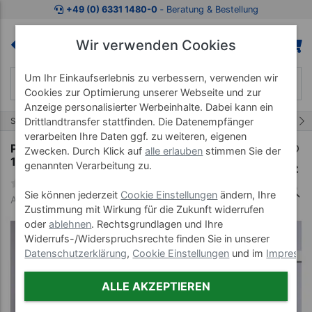
Zum Kaufbereich springen
Zur Produktbeschreibung spring
+49 (0) 6331 1480-0
‐ Beratung & Bestellung
Wir verwenden Cookies
Um Ihr Einkaufserlebnis zu verbessern, verwenden wir
Cookies zur Optimierung unserer Webseite und zur
Anzeige personalisierter Werbeinhalte. Dabei kann ein
43/68
Drittlandtransfer stattfinden. Die Datenempfänger
Start
Matten
Gymnastikmatten
verarbeiten Ihre Daten ggf. zu weiteren, eigenen
Pilates- und Yogamatte inkl. Ösen, LxBxH
Zwecken. Durch Klick auf
alle erlauben
stimmen Sie der
180x60x0,6 cm, blau
genannten Verarbeitung zu.
Sie können jederzeit
Cookie Einstellungen
ändern, Ihre
Art-Nr. 03019
Zustimmung mit Wirkung für die Zukunft widerrufen
oder
ablehnen
. Rechtsgrundlagen und Ihre
Widerrufs-/Widerspruchsrechte finden Sie in unserer
Datenschutzerklärung
,
Cookie Einstellungen
und im
Impress
ALLE AKZEPTIEREN