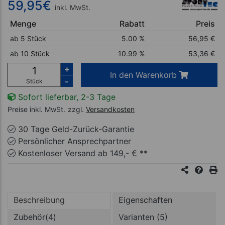
59,95
€
inkl. MwSt.
Menge
Rabatt
Preis
ab 5 Stück
5.00 %
56,95
€
ab 10 Stück
10.99 %
53,36
€
+
In den Warenkorb
-
Stück
Sofort lieferbar, 2-3 Tage
Preise inkl. MwSt.
zzgl.
Versandkosten
30 Tage Geld-Zurück-Garantie
Persönlicher Ansprechpartner
Kostenloser Versand ab 149,- € **
Beschreibung
Eigenschaften
Zubehör(4)
Varianten (5)