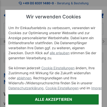
+49 (0) 6331 1480-0
‐ Beratung & Bestellung
Wir verwenden Cookies
Um Ihr Einkaufserlebnis zu verbessern, verwenden wir
Cookies zur Optimierung unserer Webseite und zur
Anzeige personalisierter Werbeinhalte. Dabei kann ein
1/1
Start
Karriere
Stellenangebote Verwaltung
Drittlandtransfer stattfinden. Die Datenempfänger
verarbeiten Ihre Daten ggf. zu weiteren, eigenen
Zwecken. Durch Klick auf
alle erlauben
stimmen Sie der
Navigation
genannten Verarbeitung zu.
Sie können jederzeit
Cookie Einstellungen
ändern, Ihre
Zustimmung mit Wirkung für die Zukunft widerrufen
Mitarbeiter E-Commerce
oder
ablehnen
. Rechtsgrundlagen und Ihre
Marketplace (m/w/d)
Widerrufs-/Widerspruchsrechte finden Sie in unserer
Datenschutzerklärung
,
Cookie Einstellungen
und im
Impress
Wer sind wir?
ALLE AKZEPTIEREN
Wir sind ein europaweit agierender Versandhändler für